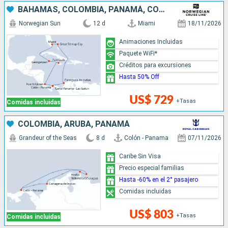
BAHAMAS, COLOMBIA, PANAMÁ, COSTA RICA, JAMAICA, ISLAS CAIMÁN, ESTADOS UNIDOS
Norwegian Sun
12 d
Miami
18/11/2026
Animaciones Incluidas
Paquete WiFi*
Créditos para excursiones
Hasta 50% Off
US$ 729
+Tasas
Comidas incluidas
COLOMBIA, ARUBA, PANAMÁ
Grandeur of the Seas
8 d
Colón - Panama
07/11/2026
Caribe Sin Visa
Precio especial familias
Hasta -60% en el 2° pasajero
Comidas incluidas
US$ 803
+Tasas
Comidas incluidas