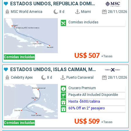
ESTADOS UNIDOS, REPÚBLICA DOMINICANA, PUERTO RICO, BAHAMAS
MSC World America
8 d
Miami
28/11/2026
Comidas incluidas
US$ 507
+Tasas
Comidas incluidas
ESTADOS UNIDOS, ISLAS CAIMÁN, MÉXICO
Celebrity Apex
8 d
Puerto Canaveral
28/11/2026
Crucero Premium
Paquete All Included Disponible
Hasta -$600/cabina
60% Off en 2° pasajero
US$ 509
+Tasas
Comidas incluidas