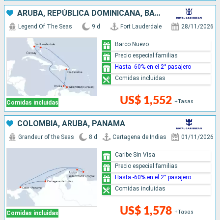
ARUBA, REPÚBLICA DOMINICANA, BAHAMAS, ESTADOS UNIDOS
Legend Of The Seas
9 d
Fort Lauderdale
28/11/2026
Barco Nuevo
Precio especial familias
Hasta -60% en el 2° pasajero
Comidas incluidas
US$ 1,552
+Tasas
Comidas incluidas
COLOMBIA, ARUBA, PANAMÁ
Grandeur of the Seas
8 d
Cartagena de Indias
01/11/2026
Caribe Sin Visa
Precio especial familias
Hasta -60% en el 2° pasajero
Comidas incluidas
US$ 1,578
+Tasas
Comidas incluidas