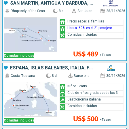
SAN MARTÍN, ANTIGUA Y BARBUDA, PUERTO RICO
Rhapsody of the Seas
8 d
San Juan
28/11/2026
Precio especial familias
Hasta -60% en el 2° pasajero
Comidas incluidas
US$ 489
+Tasas
Comidas incluidas
ESPAÑA, ISLAS BALEARES, ITALIA, FRANCIA
Costa Toscana
8 d
Barcelona
30/11/2026
Niños Gratis
Club de niños gratis desde los 3
Gastronomía italiana
Comidas incluidas
US$ 500
+Tasas
Comidas incluidas