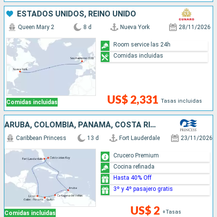
ESTADOS UNIDOS, REINO UNIDO
Queen Mary 2
8 d
Nueva York
28/11/2026
Room service las 24h
Comidas incluidas
US$ 2,331
Tasas incluidas
Comidas incluidas
ARUBA, COLOMBIA, PANAMÁ, COSTA RICA, BAHAMAS, ESTADOS UNIDOS
Caribbean Princess
13 d
Fort Lauderdale
23/11/2026
Crucero Premium
Cocina refinada
Hasta 40% Off
3º y 4º pasajero gratis
US$ 2
+Tasas
Comidas incluidas