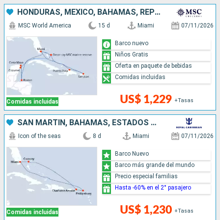
HONDURAS, MÉXICO, BAHAMAS, REPÚBLICA DOMINICANA, PUERTO RICO, ESTADOS UNIDOS
MSC World America
15 d
Miami
07/11/2026
Barco nuevo
Niños Gratis
Oferta en paquete de bebidas
Comidas incluidas
US$ 1,229
+Tasas
Comidas incluidas
SAN MARTÍN, BAHAMAS, ESTADOS UNIDOS
Icon of the seas
8 d
Miami
07/11/2026
Barco Nuevo
Barco más grande del mundo
Precio especial familias
Hasta -60% en el 2° pasajero
US$ 1,230
+Tasas
Comidas incluidas