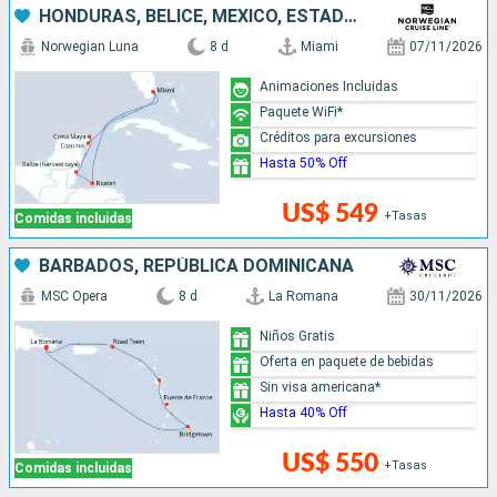
HONDURAS, BELICE, MÉXICO, ESTADOS UNIDOS
Norwegian Luna
8 d
Miami
07/11/2026
Animaciones Incluidas
Paquete WiFi*
Créditos para excursiones
Hasta 50% Off
US$ 549
+Tasas
Comidas incluidas
BARBADOS, REPÚBLICA DOMINICANA
MSC Opera
8 d
La Romana
30/11/2026
Niños Gratis
Oferta en paquete de bebidas
Sin visa americana*
Hasta 40% Off
US$ 550
+Tasas
Comidas incluidas