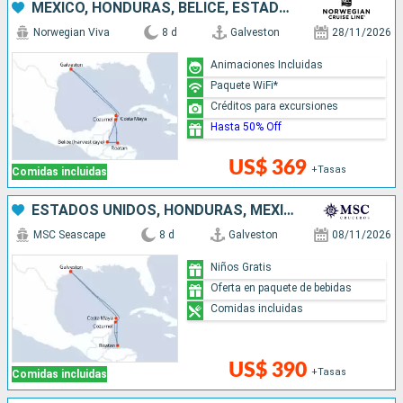
MÉXICO, HONDURAS, BELICE, ESTADOS UNIDOS
Norwegian Viva
8 d
Galveston
28/11/2026
Animaciones Incluidas
Paquete WiFi*
Créditos para excursiones
Hasta 50% Off
US$ 369
+Tasas
Comidas incluidas
ESTADOS UNIDOS, HONDURAS, MÉXICO
MSC Seascape
8 d
Galveston
08/11/2026
Niños Gratis
Oferta en paquete de bebidas
Comidas incluidas
US$ 390
+Tasas
Comidas incluidas