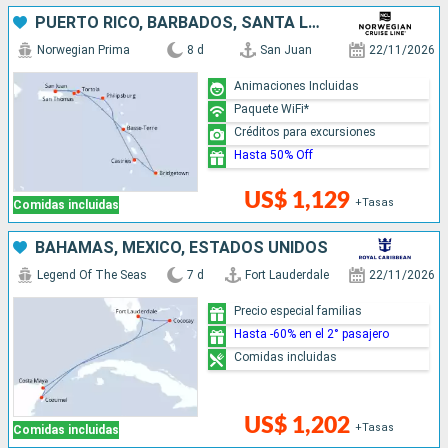
PUERTO RICO, BARBADOS, SANTA LUCIA, SAN MARTÍN
Norwegian Prima
8 d
San Juan
22/11/2026
Animaciones Incluidas
Paquete WiFi*
Créditos para excursiones
Hasta 50% Off
US$ 1,129
+Tasas
Comidas incluidas
BAHAMAS, MÉXICO, ESTADOS UNIDOS
Legend Of The Seas
7 d
Fort Lauderdale
22/11/2026
Precio especial familias
Hasta -60% en el 2° pasajero
Comidas incluidas
US$ 1,202
+Tasas
Comidas incluidas