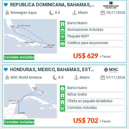
REPÚBLICA DOMINICANA, BAHAMAS, ESTADOS UNIDOS
Norwegian Aqua
8 d
Miami
29/11/2026
Barco Nuevo
Animaciones Incluidas
Paquete WiFi*
Créditos para excursiones
US$ 629
+Tasas
Comidas incluidas
HONDURAS, MÉXICO, BAHAMAS, ESTADOS UNIDOS
MSC World America
8 d
Miami
07/11/2026
Barco nuevo
Niños Gratis
Oferta en paquete de bebidas
Comidas incluidas
US$ 702
+Tasas
Comidas incluidas