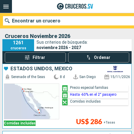
Encontrar un crucero
Cruceros Noviembre 2026
1261
Sus criterios de búsqueda:
noviembre 2026 - 2027
cruceros
Nuestros destinos
Filtrar
Ordenar
Fecha de salida
ESTADOS UNIDOS, MÉXICO
Serenade of the Seas
8 d
San Diego
15/11/2026
Puertos
Compañías
Precio especial familias
Hasta -60% en el 2° pasajero
Buscar
Comidas incluidas
US$ 286
+Tasas
Comidas incluidas