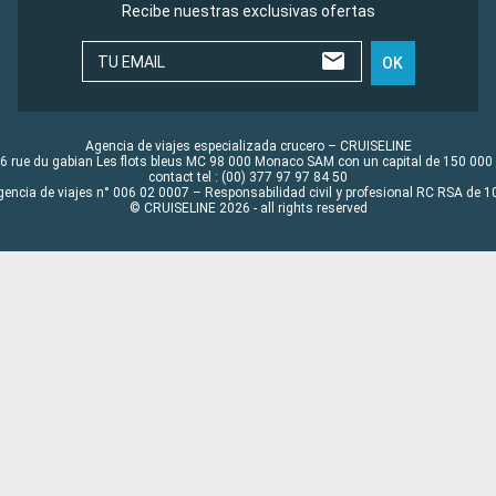
Recibe nuestras exclusivas ofertas
TU EMAIL
OK
Agencia de viajes especializada crucero – CRUISELINE
6 rue du gabian Les flots bleus MC 98 000 Monaco SAM con un capital de 150 000
contact tel : (00) 377 97 97 84 50
gencia de viajes n° 006 02 0007 – Responsabilidad civil y profesional RC RSA de
© CRUISELINE 2026 - all rights reserved