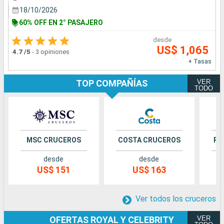
18/10/2026
60% OFF EN 2° PASAJERO
desde
US$ 1,065
4.7
/5
-
3 opiniones
+ Tasas
VER
TOP COMPAÑÍAS
TODO
MSC CRUCEROS
COSTA CRUCEROS
RO
desde
desde
US$ 151
US$ 163
Ver todos los cruceros
VER
OFERTAS ROYAL Y CELEBRITY