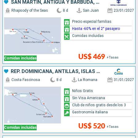
SAN MARTÍN, ANTIGUA Y BARBUDA, PUERTO RICO
Rhapsody of the Seas
8 d
San Juan
23/01/2027
Precio especial familias
Hasta -60% en el 2° pasajero
Comidas incluidas
US$ 469
+Tasas
Comidas incluidas
REP. DOMINICANA, ANTILLAS, ISLAS VÍRGENES
Costa Fascinosa
8 d
La Romana
31/01/2027
Niños Gratis
Sin Visa Americana
Club de niños gratis desde los 3
Gastronomía italiana
US$ 520
+Tasas
Comidas incluidas