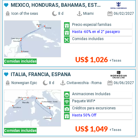
MÉXICO, HONDURAS, BAHAMAS, ESTADOS UNIDOS
Icon of the seas
8 d
Miami
06/02/2027
Precio especial familias
Hasta -60% en el 2° pasajero
Comidas incluidas
US$ 1,026
+Tasas
Comidas incluidas
ITALIA, FRANCIA, ESPAÑA
Norwegian Epic
8 d
Civitavecchia - Roma
06/06/2027
Animaciones Incluidas
Paquete WiFi*
Créditos para excursiones
Hasta 50% Off
US$ 1,049
+Tasas
Comidas incluidas