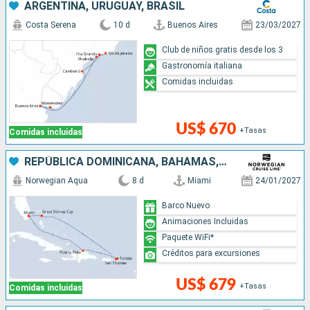
ARGENTINA, URUGUAY, BRASIL
Costa Serena
10 d
Buenos Aires
23/03/2027
Club de niños gratis desde los 3
Gastronomía italiana
Comidas incluidas
US$ 670
+Tasas
Comidas incluidas
REPÚBLICA DOMINICANA, BAHAMAS, ESTADOS UNIDOS
Norwegian Aqua
8 d
Miami
24/01/2027
Barco Nuevo
Animaciones Incluidas
Paquete WiFi*
Créditos para excursiones
US$ 679
+Tasas
Comidas incluidas