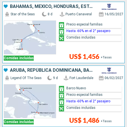
BAHAMAS, MÉXICO, HONDURAS, ESTADOS UNIDOS
Star of the Seas
8 d
Puerto Canaveral
16/05/2027
Precio especial familias
Hasta -60% en el 2° pasajero
Comidas incluidas
US$ 1,456
+Tasas
Comidas incluidas
ARUBA, REPÚBLICA DOMINICANA, BAHAMAS, ESTADOS UNIDOS
Legend Of The Seas
9 d
Fort Lauderdale
06/02/2027
Barco Nuevo
Precio especial familias
Hasta -60% en el 2° pasajero
Comidas incluidas
US$ 1,486
+Tasas
Comidas incluidas