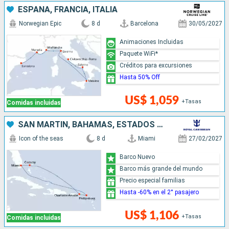
ESPAÑA, FRANCIA, ITALIA
Norwegian Epic
8 d
Barcelona
30/05/2027
Animaciones Incluidas
Paquete WiFi*
Créditos para excursiones
Hasta 50% Off
US$ 1,059
+Tasas
Comidas incluidas
SAN MARTÍN, BAHAMAS, ESTADOS UNIDOS
Icon of the seas
8 d
Miami
27/02/2027
Barco Nuevo
Barco más grande del mundo
Precio especial familias
Hasta -60% en el 2° pasajero
US$ 1,106
+Tasas
Comidas incluidas