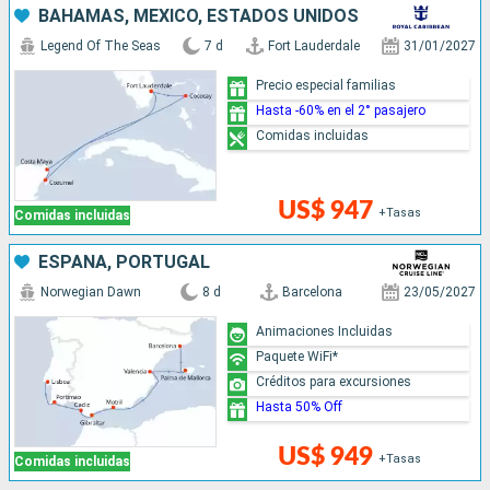
BAHAMAS, MÉXICO, ESTADOS UNIDOS
Legend Of The Seas
7 d
Fort Lauderdale
31/01/2027
Precio especial familias
Hasta -60% en el 2° pasajero
Comidas incluidas
US$ 947
+Tasas
Comidas incluidas
ESPAÑA, PORTUGAL
Norwegian Dawn
8 d
Barcelona
23/05/2027
Animaciones Incluidas
Paquete WiFi*
Créditos para excursiones
Hasta 50% Off
US$ 949
+Tasas
Comidas incluidas