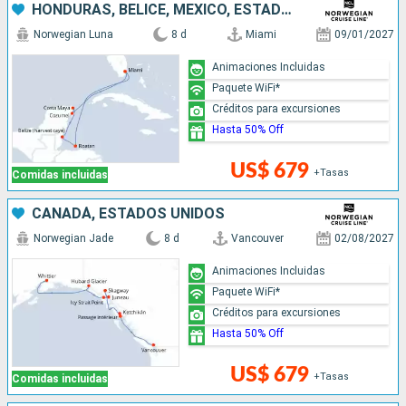
HONDURAS, BELICE, MÉXICO, ESTADOS UNIDOS
Norwegian Luna
8 d
Miami
09/01/2027
Animaciones Incluidas
Paquete WiFi*
Créditos para excursiones
Hasta 50% Off
US$ 679
+Tasas
Comidas incluidas
CANADÁ, ESTADOS UNIDOS
Norwegian Jade
8 d
Vancouver
02/08/2027
Animaciones Incluidas
Paquete WiFi*
Créditos para excursiones
Hasta 50% Off
US$ 679
+Tasas
Comidas incluidas