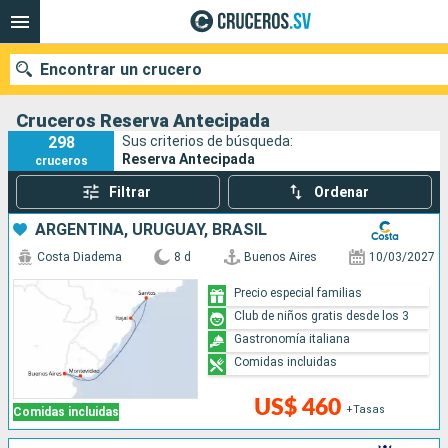
Encontrar un crucero
Cruceros Reserva Antecipada
298
Sus criterios de búsqueda:
Reserva Antecipada
cruceros
Nuestros destinos
Filtrar
Ordenar
Fecha de salida
ARGENTINA, URUGUAY, BRASIL
Costa Diadema
8 d
Buenos Aires
10/03/2027
Puertos
Compañías
Precio especial familias
Club de niños gratis desde los 3
Buscar
Gastronomía italiana
Comidas incluidas
US$ 460
+Tasas
Comidas incluidas