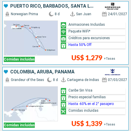
PUERTO RICO, BARBADOS, SANTA LUCIA, SAN MARTÍN
Norwegian Prima
8 d
San Juan
24/01/2027
Animaciones Incluidas
Paquete WiFi*
Créditos para excursiones
Hasta 50% Off
US$ 1,279
+Tasas
Comidas incluidas
COLOMBIA, ARUBA, PANAMÁ
Grandeur of the Seas
8 d
Cartagena de Indias
07/03/2027
Caribe Sin Visa
Precio especial familias
Hasta -60% en el 2° pasajero
Comidas incluidas
US$ 1,339
+Tasas
Comidas incluidas