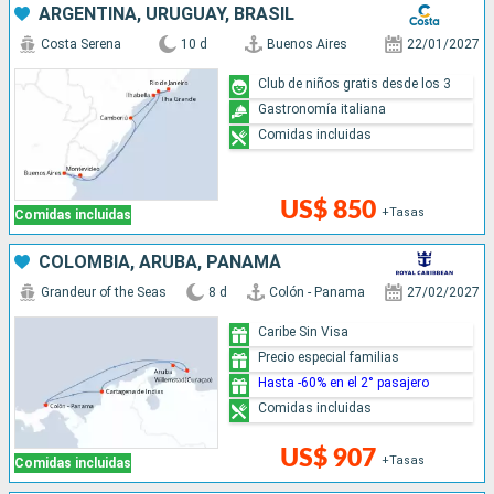
ARGENTINA, URUGUAY, BRASIL
Costa Serena
10 d
Buenos Aires
22/01/2027
Club de niños gratis desde los 3
Gastronomía italiana
Comidas incluidas
US$ 850
+Tasas
Comidas incluidas
COLOMBIA, ARUBA, PANAMÁ
Grandeur of the Seas
8 d
Colón - Panama
27/02/2027
Caribe Sin Visa
Precio especial familias
Hasta -60% en el 2° pasajero
Comidas incluidas
US$ 907
+Tasas
Comidas incluidas