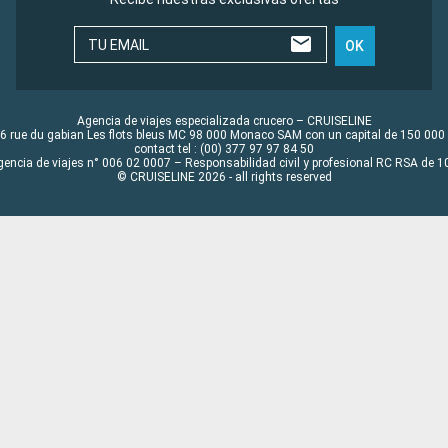
TU EMAIL
OK
Agencia de viajes especializada crucero – CRUISELINE
6 rue du gabian Les flots bleus MC 98 000 Monaco SAM con un capital de 150 000
contact tel : (00) 377 97 97 84 50
gencia de viajes n° 006 02 0007 – Responsabilidad civil y profesional RC RSA de
© CRUISELINE 2026 - all rights reserved