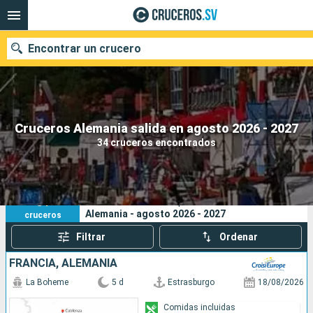
Encontrar un crucero
Nuestros destinos
Cruceros Alemania salida en agosto 2026 - 2027
34 cruceros encontrados
Fecha de salida
Puertos
Compañías
34
Sus criterios de búsqueda:
Alemania - agosto 2026 - 2027
cruceros
Buscar
Filtrar
Ordenar
FRANCIA, ALEMANIA
La Boheme
5 d
Estrasburgo
18/08/2026
Comidas incluidas