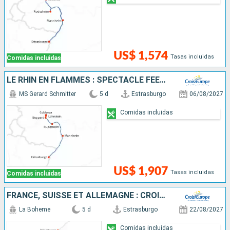
US$ 1,574
Tasas incluidas
Comidas incluidas
LE RHIN EN FLAMMES : SPECTACLE FÉERIQUE AU FIL DE L'EAU
MS Gerard Schmitter
5 d
Estrasburgo
06/08/2027
Comidas incluidas
US$ 1,907
Tasas incluidas
Comidas incluidas
FRANCE, SUISSE ET ALLEMAGNE : CROISIÈRE SUR LE RHIN VERS LA RÉGION DES 3 PAYS ET VOYAGE À BORD DU TRAIN "GLACIER EXPRESS"
La Boheme
5 d
Estrasburgo
22/08/2027
Comidas incluidas