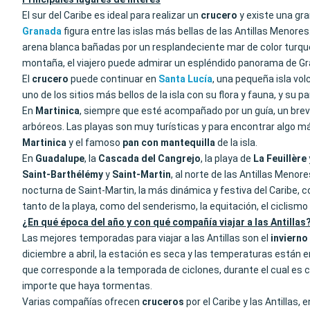
El sur del Caribe es ideal para realizar un
crucero
y existe una gra
Granada
figura entre las islas más bellas de las Antillas Menore
arena blanca bañadas por un resplandeciente mar de color turqu
montaña, el viajero puede admirar un espléndido panorama de G
El
crucero
puede continuar en
Santa Lucía
, una pequeña isla vo
uno de los sitios más bellos de la isla con su flora y fauna, y su 
En
Martinica
, siempre que esté acompañado por un guía, un breve 
arbóreos. Las playas son muy turísticas y para encontrar algo má
Martinica
y el famoso
pan con mantequilla
de la isla.
En
Guadalupe
, la
Cascada del Cangrejo
, la playa de
La Feuillère
Saint-Barthélémy
y
Saint-Martin
, al norte de las Antillas Meno
nocturna de Saint-Martin, la más dinámica y festiva del Caribe, 
tanto de la playa, como del senderismo, la equitación, el ciclismo
¿En qué época del año y con qué compañía viajar a las Antillas
Las mejores temporadas para viajar a las Antillas son el
invierno
diciembre a abril, la estación es seca y las temperaturas están e
que corresponde a la temporada de ciclones, durante el cual es cl
importe que haya tormentas.
Varias compañías ofrecen
cruceros
por el Caribe y las Antillas,