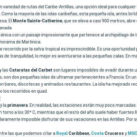
n variedad de rutas del Caribe-Antillas, una opción ideal para cualquier
s. Como la mayoría de las islas caribeñas, esta pequeña isla, antes br
esa. El
Monte Sainte-Catherine
, que se eleva a casi 900 metros, abr
ranada.
lcánica con un paisaje impresionante que pertenece al archipiélago de 
panorama de Martinica.
recorrido por la selva tropical es imprescindible. Es una oportunidad 
s de tranquilidad, lo mejor es aventurarse a las pequeñas calas. En ma
y las
Cataratas del Carbet
son lugares imposibles de evadir durante u
res, son dos pequeñas islas de ultramar pertenecientes a Francia. En un 
con bares, discotecas y animados restaurantes. La isla ha mejorado re
 o los recorridos en quad.
?
y la
primavera
. En realidad, las estaciones están muy poco marcadas e
n torno a los 30º C, mientras que el resto del año suele haber fuertes l
aramente imposible disfrutar de sus vacaciones en las Antillas. Por sup
 entre las que podemos citar a
Royal
Caribbean
,
Costa
Cruceros
y
MS