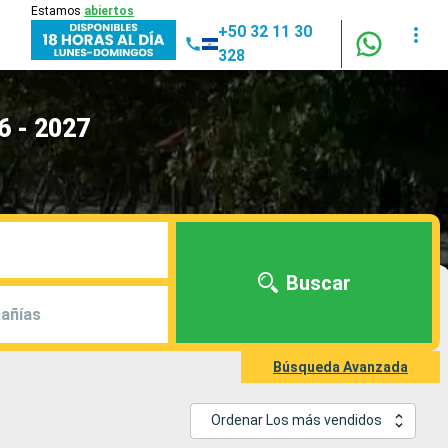
Estamos
abiertos
+50 32 11 30
328
6 - 2027
Buscar
añías
Búsqueda Avanzada
Ordenar Los más vendidos