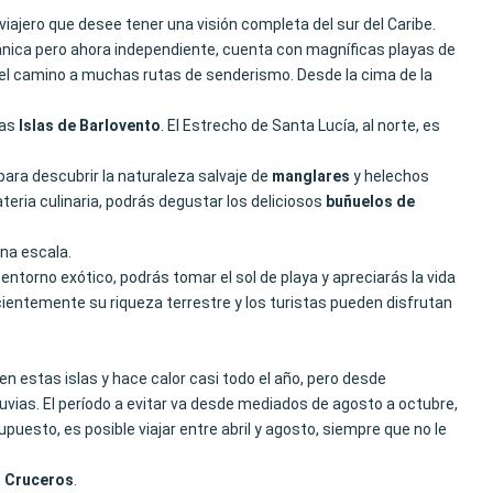
 viajero que desee tener una visión completa del sur del Caribe.
itánica pero ahora independiente, cuenta con magníficas playas de
e el camino a muchas rutas de senderismo. Desde la cima de la
las
Islas de Barlovento
. El Estrecho de Santa Lucía, al norte, es
para descubrir la naturaleza salvaje de
manglares
y helechos
teria culinaria, podrás degustar los deliciosos
buñuelos de
na escala.
entorno exótico, podrás tomar el sol de playa y apreciarás la vida
cientemente su riqueza terrestre y los turistas pueden disfrutan
n estas islas y hace calor casi todo el año, pero desde
luvias. El período a evitar va desde mediados de agosto a octubre,
uesto, es posible viajar entre abril y agosto, siempre que no le
C
Cruceros
.