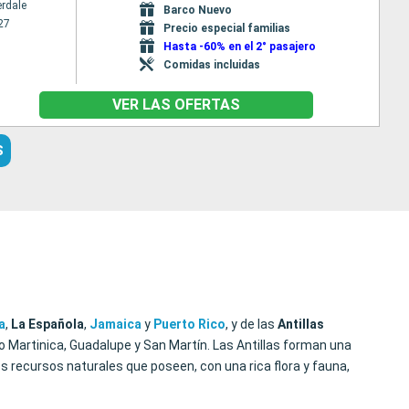
erdale
Barco Nuevo
27
Precio especial familias
Hasta -60% en el 2° pasajero
Comidas incluidas
VER LAS OFERTAS
S
a
,
La Española
,
Jamaica
y
Puerto
Rico
, y de las
Antillas
o Martinica, Guadalupe y San Martín. Las Antillas forman una
s recursos naturales que poseen, con una rica flora y fauna,