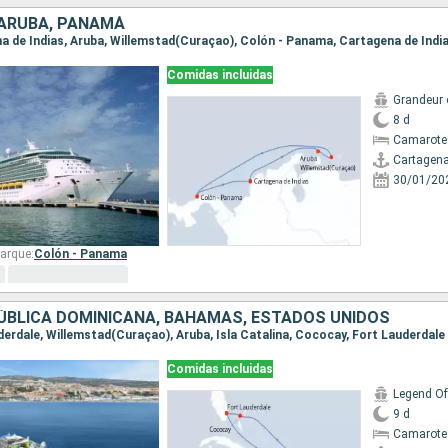
 ARUBA, PANAMÁ
ena de Indias, Aruba, Willemstad(Curaçao), Colón - Panama, Cartagena de Indi
Comidas incluidas
Grandeur 
8 d
Camarote
Cartagena
30/01/20
arque:
Colón - Panama
ÚBLICA DOMINICANA, BAHAMAS, ESTADOS UNIDOS
uderdale, Willemstad(Curaçao), Aruba, Isla Catalina, Cococay, Fort Lauderdale
Comidas incluidas
Legend Of
9 d
Camarote