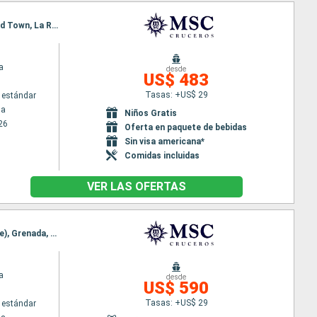
Itinerario : La Romana, Isla Catalina, Bridgetown, Fort-de-France, Pointe a pitre (Guadalupe), Road Town, La Romana
a
desde
US$ 483
Tasas: +US$ 29
 estándar
na
Niños Gratis
26
Oferta en paquete de bebidas
Sin visa americana*
Comidas incluidas
VER LAS OFERTAS
Itinerario : La Romana, Isla Catalina, Oranjestad (Aruba), Willemstad(Curaçao), Kralendjik (Bonaire), Grenada, La Romana
a
desde
US$ 590
Tasas: +US$ 29
 estándar