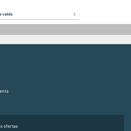
e salida
venta
as ofertas