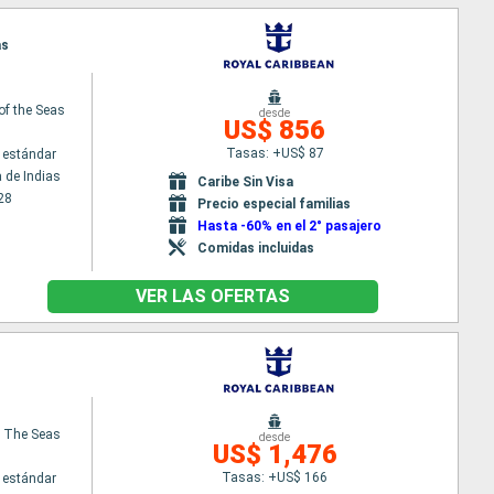
as
of the Seas
desde
US$ 856
Tasas: +US$ 87
 estándar
 de Indias
Caribe Sin Visa
28
Precio especial familias
Hasta -60% en el 2° pasajero
Comidas incluidas
VER LAS OFERTAS
 The Seas
desde
US$ 1,476
Tasas: +US$ 166
 estándar