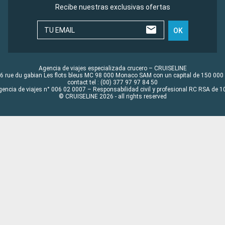
Recibe nuestras exclusivas ofertas
TU EMAIL
OK
Agencia de viajes especializada crucero – CRUISELINE
6 rue du gabian Les flots bleus MC 98 000 Monaco SAM con un capital de 150 000
contact tel : (00) 377 97 97 84 50
gencia de viajes n° 006 02 0007 – Responsabilidad civil y profesional RC RSA de
© CRUISELINE 2026 - all rights reserved