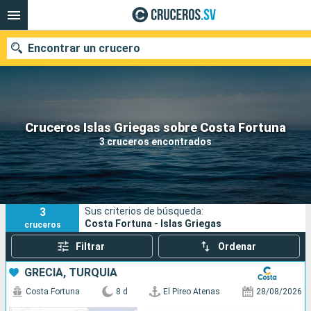
Encontrar un crucero
Nuestros destinos
Cruceros Islas Griegas sobre Costa Fortuna
3 cruceros encontrados
Fecha de salida
Puertos
Compañías
3
Sus criterios de búsqueda:
Buscar
Costa Fortuna - Islas Griegas
cruceros
Filtrar
Ordenar
GRECIA, TURQUÍA
Costa Fortuna
8 d
El Pireo Atenas
28/08/2026