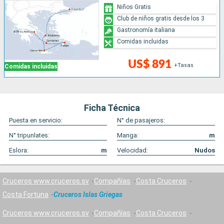
Niños Gratis
Club de niños gratis desde los 3
Gastronomía italiana
Comidas incluidas
US$ 891
+Tasas
Comidas incluidas
Ficha Técnica
Puesta en servicio:
N° de pasajeros:
N° tripunlates:
Manga:
m
Eslora:
m
Velocidad:
Nudos
Cruceros www.cruceros.sv
Compañías
Costa Cruceros
Costa Fortuna
Cruceros Islas Griegas
Cruceros www.cruceros.sv
Compañías
Costa Cruceros