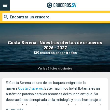
Encontrar un crucero
Costa Serena : Nuestras ofertas de cruceros
Nuestros destinos
2026 - 2027
139 cruceros encontrados
Fecha de salida
Puertos
Compañías
Ver las 3 fotos siguientes
Buscar
El Costa Serena es uno de los buques insignia de la
naviera
Costa Cruceros
. Este magnífico hotel flotante es un
auténtico paraíso para los amantes del mundo antiguo. Su
decoración está inspirada en la mitología y rinde homenaje a
varias deidades antiguas. Aunque la ambientación retro invita
+
Leer más