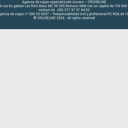
Agencia de viajes especializada crucero – CRUISELINE
6 rue du gabian Les flots bleus MC 98 000 Monaco SAM con un capital de 150 000
contact tel : (00) 377 97 97 84 50
gencia de viajes n° 006 02 0007 – Responsabilidad civil y profesional RC RSA de
© CRUISELINE 2026 - all rights reserved