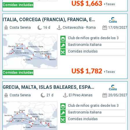
US$ 1,663
+Tasas
Comidas incluidas
ITALIA, CÓRCEGA (FRANCIA), FRANCIA, ESPAÑA, ISLAS BALEARES, MALTA, GRECIA
Costa Serena
16 d
Civitavecchia - Roma
17/09/2027
Club de niños gratis desde los 3
Gastronomía italiana
Comidas incluidas
US$ 1,782
+Tasas
Comidas incluidas
GRECIA, MALTA, ISLAS BALEARES, ESPAÑA, FRANCIA, ITALIA
Costa Serena
21 d
El Pireo Atenas
20/05/2027
Club de niños gratis desde los 3
Gastronomía italiana
Comidas incluidas