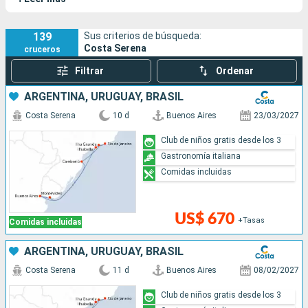
a viajar en el tiempo, el confort y la seguridad del Costa Serena
están garantizados gracias a la tecnología de vanguardia que
posee.
139
Sus criterios de búsqueda:
Costa Serena
cruceros
Filtrar
Ordenar
ARGENTINA, URUGUAY, BRASIL
Costa Serena
10 d
Buenos Aires
23/03/2027
Club de niños gratis desde los 3
Gastronomía italiana
Comidas incluidas
US$ 670
+Tasas
Comidas incluidas
ARGENTINA, URUGUAY, BRASIL
Costa Serena
11 d
Buenos Aires
08/02/2027
Club de niños gratis desde los 3