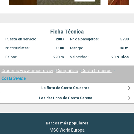
Ficha Técnica
Puesta en servicio:
2007
N° de pasajeros:
3780
N° tripunlates:
1100
Manga:
36
m
Eslora:
290
m
Velocidad:
20
Nudos
Cruceros www.cruceros.sv
Compañías
Costa Cruceros
Costa Serena
La flota de Costa Cruceros
Los destinos de Costa Serena
Barcos más populares
MSC World Europa