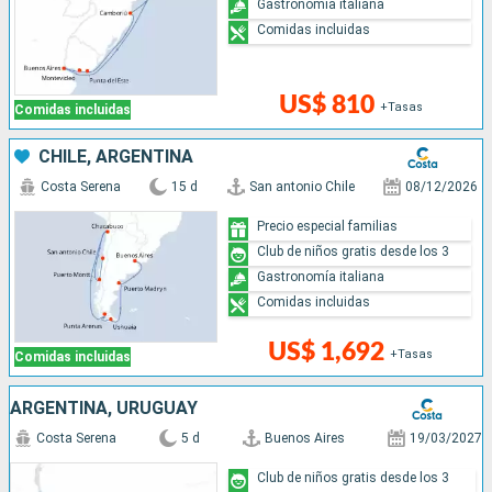
Gastronomía italiana
Comidas incluidas
US$ 810
+Tasas
Comidas incluidas
CHILE, ARGENTINA
Costa Serena
15 d
San antonio Chile
08/12/2026
Precio especial familias
Club de niños gratis desde los 3
Gastronomía italiana
Comidas incluidas
US$ 1,692
+Tasas
Comidas incluidas
ARGENTINA, URUGUAY
Costa Serena
5 d
Buenos Aires
19/03/2027
Club de niños gratis desde los 3