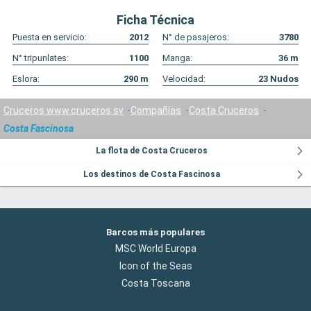
Ficha Técnica
Puesta en servicio:
2012
N° de pasajeros:
3780
N° tripunlates:
1100
Manga:
36
m
Eslora:
290
m
Velocidad:
23
Nudos
Cruceros www.cruceros.sv
Compañías
Costa Cruceros
Costa Fascinosa
La flota de Costa Cruceros
Los destinos de Costa Fascinosa
Barcos más populares
MSC World Europa
Icon of the Seas
Costa Toscana