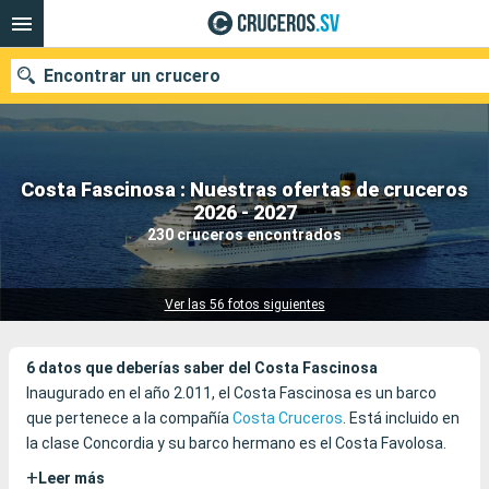
Encontrar un crucero
Costa Fascinosa : Nuestras ofertas de cruceros
Nuestros destinos
2026 - 2027
230 cruceros encontrados
Fecha de salida
Puertos
Compañías
Ver las 56 fotos siguientes
Buscar
6 datos que deberías saber del Costa Fascinosa
Inaugurado en el año 2.011, el Costa Fascinosa es un barco
que pertenece a la compañía
Costa Cruceros
. Está incluido en
la clase Concordia y su barco hermano es el Costa Favolosa.
+
Leer más