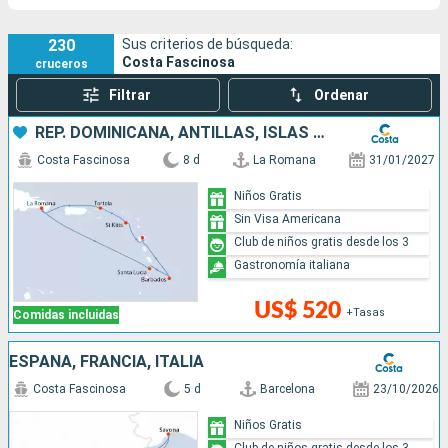
230
Sus criterios de búsqueda:
Costa Fascinosa
cruceros
Filtrar
Ordenar
REP. DOMINICANA, ANTILLAS, ISLAS VÍRGENES
Costa Fascinosa
8 d
La Romana
31/01/2027
Niños Gratis
Sin Visa Americana
Club de niños gratis desde los 3
Gastronomía italiana
US$ 520
+Tasas
Comidas incluidas
ESPAÑA, FRANCIA, ITALIA
Costa Fascinosa
5 d
Barcelona
23/10/2026
Niños Gratis