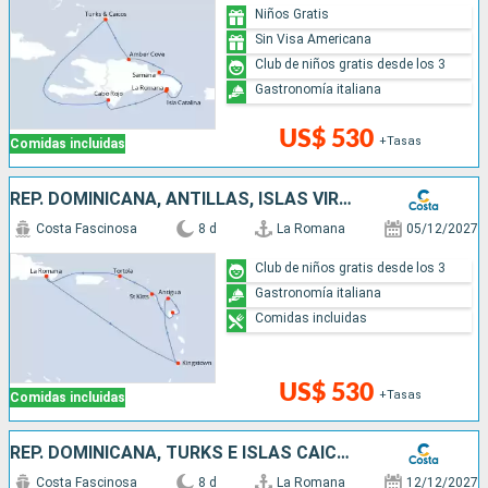
Niños Gratis
Sin Visa Americana
Club de niños gratis desde los 3
Gastronomía italiana
US$ 530
+Tasas
Comidas incluidas
REP. DOMINICANA, ANTILLAS, ISLAS VÍRGENES
Costa Fascinosa
8 d
La Romana
05/12/2027
Club de niños gratis desde los 3
Gastronomía italiana
Comidas incluidas
US$ 530
+Tasas
Comidas incluidas
REP. DOMINICANA, TURKS E ISLAS CAICOS
Costa Fascinosa
8 d
La Romana
12/12/2027