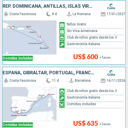
REP. DOMINICANA, ANTILLAS, ISLAS VÍRGENES
Costa Fascinosa
8 d
La Romana
17/01/2027
Niños Gratis
Sin Visa Americana
Club de niños gratis desde los 3
Gastronomía italiana
US$ 600
+Tasas
Comidas incluidas
ESPAÑA, GIBRALTAR, PORTUGAL, FRANCIA, ITALIA
Costa Fascinosa
11 d
Barcelona
16/11/2026
Club de niños gratis desde los 3
Gastronomía italiana
Comidas incluidas
US$ 635
+Tasas
Comidas incluidas