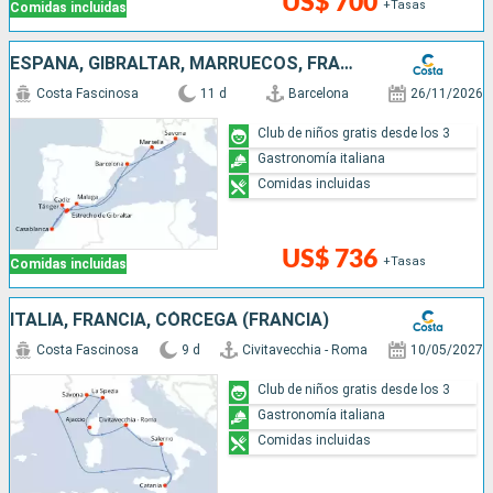
US$ 700
+Tasas
Comidas incluidas
ESPAÑA, GIBRALTAR, MARRUECOS, FRANCIA, ITALIA
Costa Fascinosa
11 d
Barcelona
26/11/2026
Club de niños gratis desde los 3
Gastronomía italiana
Comidas incluidas
US$ 736
+Tasas
Comidas incluidas
ITALIA, FRANCIA, CÓRCEGA (FRANCIA)
Costa Fascinosa
9 d
Civitavecchia - Roma
10/05/2027
Club de niños gratis desde los 3
Gastronomía italiana
Comidas incluidas