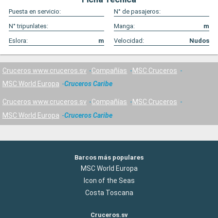
Puesta en servicio:
N° de pasajeros:
N° tripunlates:
Manga:
m
Eslora:
m
Velocidad:
Nudos
Cruceros www.cruceros.sv
Compañías
MSC Cruceros
MSC World Europa
Cruceros Caribe
Cruceros www.cruceros.sv
Compañías
MSC Cruceros
MSC World Europa
Cruceros Caribe
Barcos más populares
MSC World Europa
Icon of the Seas
Costa Toscana
Cruceros.sv