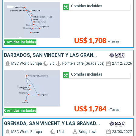
Comidas incluidas
US$ 1,708
+Tasas
Comidas incluidas
BARBADOS, SAN VINCENT Y LAS GRANADINAS, GRENADA, SANTA LUCIA
MSC World Europa
8 d
Pointe a pitre (Guadalupe)
27/12/2026
Comidas incluidas
US$ 1,784
+Tasas
Comidas incluidas
GRENADA, SAN VINCENT Y LAS GRANADINAS, SAN MARTÍN, ANTIGUA Y BARBUDA, DOMINICA, SANTA LUCIA, BARBADOS
MSC World Europa
15 d
Bridgetown
23/03/2027