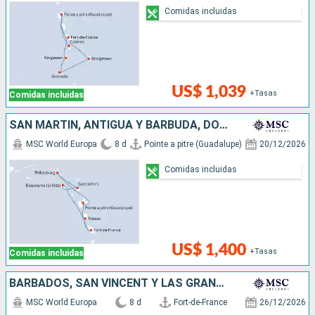
Comidas incluidas
US$ 1,039
+Tasas
Comidas incluidas
SAN MARTÍN, ANTIGUA Y BARBUDA, DOMINICA
MSC World Europa
8 d
Pointe a pitre (Guadalupe)
20/12/2026
Comidas incluidas
US$ 1,400
+Tasas
Comidas incluidas
BARBADOS, SAN VINCENT Y LAS GRANADINAS, GRENADA, SANTA LUCIA
MSC World Europa
8 d
Fort-de-France
26/12/2026