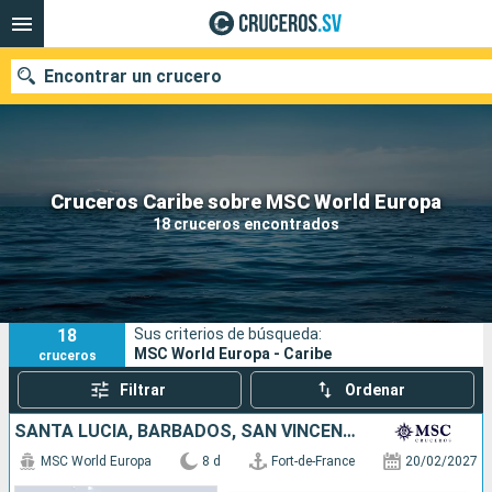
Encontrar un crucero
Nuestros destinos
Cruceros Caribe sobre MSC World Europa
18 cruceros encontrados
Fecha de salida
Puertos
Compañías
18
Sus criterios de búsqueda:
Buscar
MSC World Europa - Caribe
cruceros
Filtrar
Ordenar
SANTA LUCIA, BARBADOS, SAN VINCENT Y LAS GRANADINAS, GRENADA
MSC World Europa
8 d
Fort-de-France
20/02/2027