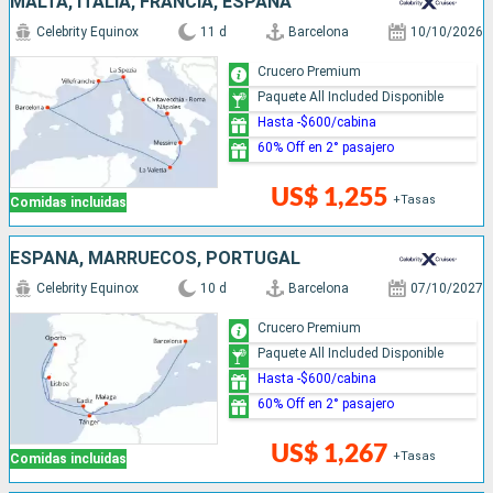
MALTA, ITALIA, FRANCIA, ESPAÑA
Celebrity Equinox
11 d
Barcelona
10/10/2026
Crucero Premium
Paquete All Included Disponible
Hasta -$600/cabina
60% Off en 2° pasajero
US$ 1,255
+Tasas
Comidas incluidas
ESPAÑA, MARRUECOS, PORTUGAL
Celebrity Equinox
10 d
Barcelona
07/10/2027
Crucero Premium
Paquete All Included Disponible
Hasta -$600/cabina
60% Off en 2° pasajero
US$ 1,267
+Tasas
Comidas incluidas