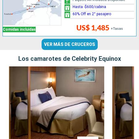
Hasta -$600/cabina
60% Off en 2° pasajero
US$ 1,485
+Tasas
Comidas incluidas
VER MÁS DE CRUCEROS
Los camarotes de Celebrity Equinox