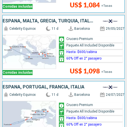
US$ 1,084
+Tasas
Comidas incluidas
ESPAÑA, MALTA, GRECIA, TURQUÍA, ITALIA
Celebrity Equinox
11 d
Barcelona
29/05/2027
Crucero Premium
Paquete All Included Disponible
Hasta -$600/cabina
60% Off en 2° pasajero
US$ 1,098
+Tasas
Comidas incluidas
ESPAÑA, PORTUGAL, FRANCIA, ITALIA
Celebrity Equinox
11 d
Barcelona
24/07/2027
Crucero Premium
Paquete All Included Disponible
Hasta -$600/cabina
60% Off en 2° pasajero