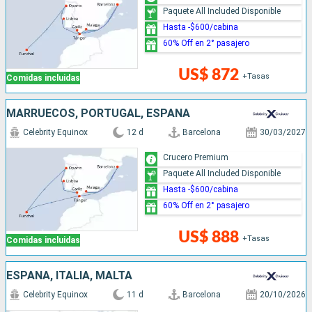
Paquete All Included Disponible
Hasta -$600/cabina
60% Off en 2° pasajero
US$ 872
+Tasas
Comidas incluidas
MARRUECOS, PORTUGAL, ESPAÑA
Celebrity Equinox
12 d
Barcelona
30/03/2027
Crucero Premium
Paquete All Included Disponible
Hasta -$600/cabina
60% Off en 2° pasajero
US$ 888
+Tasas
Comidas incluidas
ESPAÑA, ITALIA, MALTA
Celebrity Equinox
11 d
Barcelona
20/10/2026