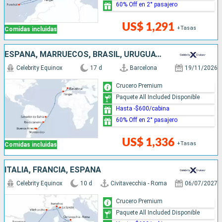
60% Off en 2° pasajero
US$ 1,291
+Tasas
Comidas incluidas
ESPAÑA, MARRUECOS, BRASIL, URUGUAY, ARGENTINA
Celebrity Equinox
17 d
Barcelona
19/11/2026
Crucero Premium
Paquete All Included Disponible
Hasta -$600/cabina
60% Off en 2° pasajero
US$ 1,336
+Tasas
Comidas incluidas
ITALIA, FRANCIA, ESPAÑA
Celebrity Equinox
10 d
Civitavecchia - Roma
06/07/2027
Crucero Premium
Paquete All Included Disponible