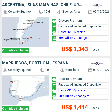
ARGENTINA, ISLAS MALVINAS, CHILE, URUGUAY
Celebrity Equinox
15 d
Buenos Aires
05/12/2026
Crucero Premium
Paquete All Included Disponible
Hasta -$600/cabina
60% Off en 2° pasajero
US$ 1,343
+Tasas
Comidas incluidas
MARRUECOS, PORTUGAL, ESPAÑA
Celebrity Equinox
10 d
Barcelona
09/09/2027
Crucero Premium
Paquete All Included Disponible
Hasta -$600/cabina
60% Off en 2° pasajero
US$ 1,414
+Tasas
Comidas incluidas