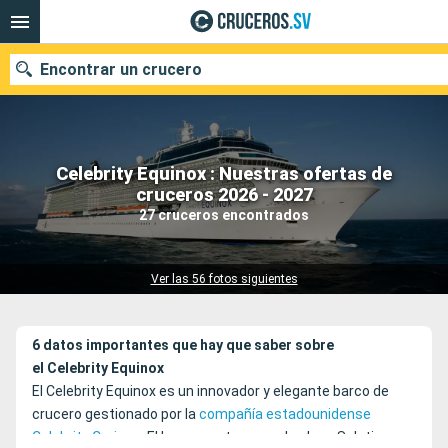
Encontrar un crucero
Celebrity Equinox : Nuestras ofertas de
Nuestros destinos
cruceros 2026 - 2027
27 cruceros encontrados
Fecha de salida
Puertos
Compañías
Ver las 56 fotos siguientes
Buscar
6 datos importantes que hay que saber sobre
el Celebrity Equinox
El Celebrity Equinox es un innovador y elegante barco de
crucero gestionado por la
compañía estadounidense
Celebrity Cruises
. El buque pertenece a la clase Solstice y