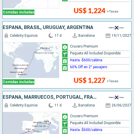
US$ 1,224
+Tasas
Comidas incluidas
ESPAÑA, BRASIL, URUGUAY, ARGENTINA
Celebrity Equinox
17 d
Barcelona
19/11/2027
Crucero Premium
Paquete All Included Disponible
Hasta -$600/cabina
60% Off en 2° pasajero
US$ 1,227
+Tasas
Comidas incluidas
ESPAÑA, MARRUECOS, PORTUGAL, FRANCIA, ITALIA
Celebrity Equinox
11 d
Barcelona
26/06/2027
Crucero Premium
Paquete All Included Disponible
Hasta -$600/cabina