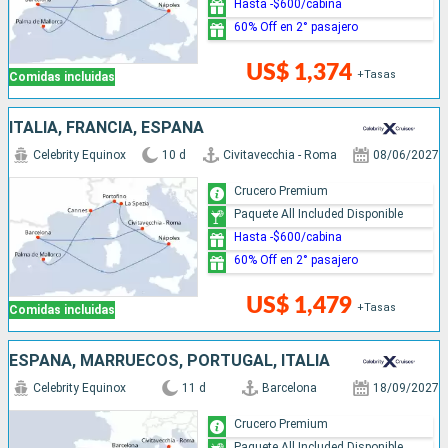
Hasta -$600/cabina
60% Off en 2° pasajero
US$ 1,374
+Tasas
Comidas incluidas
ITALIA, FRANCIA, ESPAÑA
Celebrity Equinox
10 d
Civitavecchia - Roma
08/06/2027
Crucero Premium
Paquete All Included Disponible
Hasta -$600/cabina
60% Off en 2° pasajero
US$ 1,479
+Tasas
Comidas incluidas
ESPAÑA, MARRUECOS, PORTUGAL, ITALIA
Celebrity Equinox
11 d
Barcelona
18/09/2027
Crucero Premium
Paquete All Included Disponible