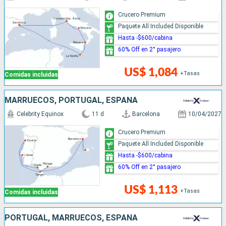
Crucero Premium
Paquete All Included Disponible
Hasta -$600/cabina
60% Off en 2° pasajero
US$ 1,084
+Tasas
Comidas incluidas
MARRUECOS, PORTUGAL, ESPAÑA
Celebrity Equinox
11 d
Barcelona
10/04/2027
Crucero Premium
Paquete All Included Disponible
Hasta -$600/cabina
60% Off en 2° pasajero
US$ 1,113
+Tasas
Comidas incluidas
PORTUGAL, MARRUECOS, ESPAÑA