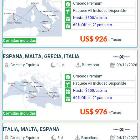
Crucero Premium
Paquete All Included Disponible
Hasta -$600/cabina
60% Off en 2° pasajero
US$ 926
+Tasas
Comidas incluidas
ESPAÑA, MALTA, GRECIA, ITALIA
Celebrity Equinox
11 d
Barcelona
09/11/2026
Crucero Premium
Paquete All Included Disponible
Hasta -$600/cabina
60% Off en 2° pasajero
US$ 976
+Tasas
Comidas incluidas
ITALIA, MALTA, ESPAÑA
Celebrity Equinox
8 d
Barcelona
04/11/2027