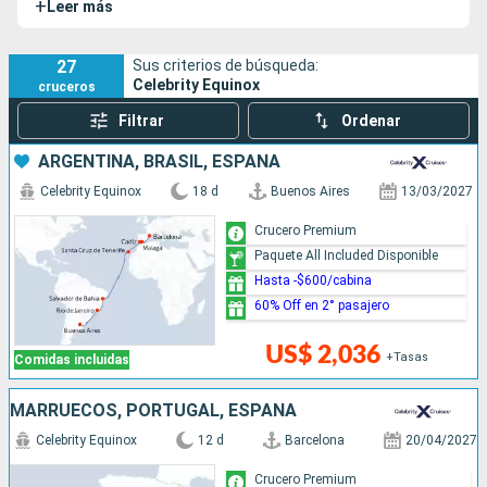
+
Leer más
fue botado en agosto de 2.009. En julio de 2.019 fue
sometido a trabajos de modernización.
27
Sus criterios de búsqueda:
Celebrity Equinox
cruceros
Filtrar
Ordenar
ARGENTINA, BRASIL, ESPAÑA
Celebrity Equinox
18 d
Buenos Aires
13/03/2027
Crucero Premium
Paquete All Included Disponible
Hasta -$600/cabina
60% Off en 2° pasajero
US$ 2,036
+Tasas
Comidas incluidas
MARRUECOS, PORTUGAL, ESPAÑA
Celebrity Equinox
12 d
Barcelona
20/04/2027
Crucero Premium