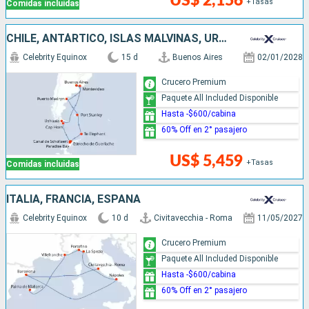
US$ 2,156
+Tasas
Comidas incluidas
CHILE, ANTÁRTICO, ISLAS MALVINAS, URUGUAY, ARGENTINA
Celebrity Equinox
15 d
Buenos Aires
02/01/2028
Crucero Premium
Paquete All Included Disponible
Hasta -$600/cabina
60% Off en 2° pasajero
US$ 5,459
+Tasas
Comidas incluidas
ITALIA, FRANCIA, ESPAÑA
Celebrity Equinox
10 d
Civitavecchia - Roma
11/05/2027
Crucero Premium
Paquete All Included Disponible
Hasta -$600/cabina
60% Off en 2° pasajero