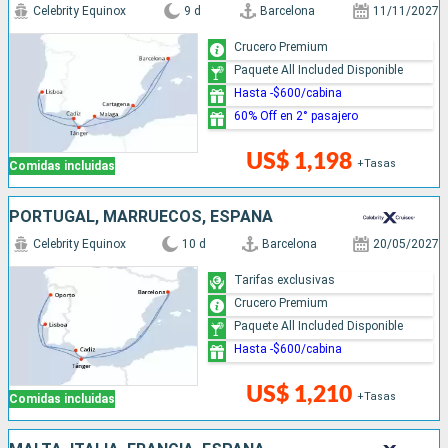
Celebrity Equinox
9 d
Barcelona
11/11/2027
Crucero Premium
Paquete All Included Disponible
Hasta -$600/cabina
60% Off en 2° pasajero
US$ 1,198
+Tasas
Comidas incluidas
PORTUGAL, MARRUECOS, ESPAÑA
Celebrity Equinox
10 d
Barcelona
20/05/2027
Tarifas exclusivas
Crucero Premium
Paquete All Included Disponible
Hasta -$600/cabina
US$ 1,210
+Tasas
Comidas incluidas