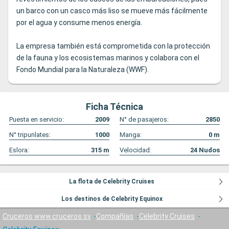
un barco con un casco más liso se mueve más fácilmente
por el agua y consume menos energía.
La empresa también está comprometida con la protección
de la fauna y los ecosistemas marinos y colabora con el
Fondo Mundial para la Naturaleza (WWF).
Ficha Técnica
Puesta en servicio:
2009
N° de pasajeros:
2850
N° tripunlates:
1000
Manga:
0
m
Eslora:
315
m
Velocidad:
24
Nudos
La flota de Celebrity Cruises
Los destinos de Celebrity Equinox
Cruceros www.cruceros.sv
Compañías
Celebrity Cruises