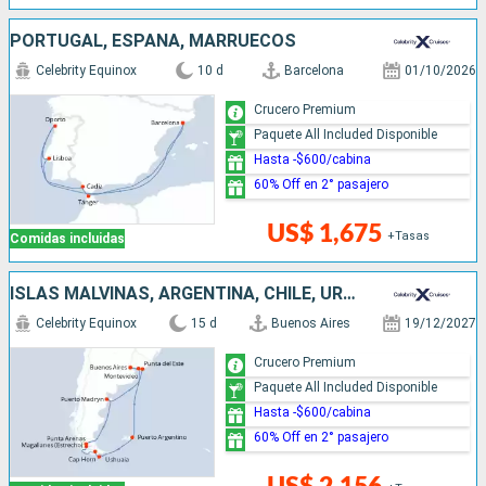
PORTUGAL, ESPAÑA, MARRUECOS
Celebrity Equinox
10 d
Barcelona
01/10/2026
Crucero Premium
Paquete All Included Disponible
Hasta -$600/cabina
60% Off en 2° pasajero
US$ 1,675
+Tasas
Comidas incluidas
ISLAS MALVINAS, ARGENTINA, CHILE, URUGUAY
Celebrity Equinox
15 d
Buenos Aires
19/12/2027
Crucero Premium
Paquete All Included Disponible
Hasta -$600/cabina
60% Off en 2° pasajero