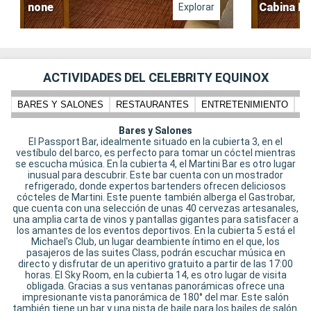
none
Cabina In
Explorar
ACTIVIDADES DEL CELEBRITY EQUINOX
BARES Y SALONES
RESTAURANTES
ENTRETENIMIENTO
N
Bares y Salones
El Passport Bar, idealmente situado en la cubierta 3, en el
vestíbulo del barco, es perfecto para tomar un cóctel mientras
se escucha música. En la cubierta 4, el Martini Bar es otro lugar
inusual para descubrir. Este bar cuenta con un mostrador
refrigerado, donde expertos bartenders ofrecen deliciosos
cócteles de Martini. Este puente también alberga el Gastrobar,
que cuenta con una selección de unas 40 cervezas artesanales,
una amplia carta de vinos y pantallas gigantes para satisfacer a
los amantes de los eventos deportivos. En la cubierta 5 está el
Michael's Club, un lugar deambiente íntimo en el que, los
pasajeros de las suites Class, podrán escuchar música en
directo y disfrutar de un aperitivo gratuito a partir de las 17:00
horas. El Sky Room, en la cubierta 14, es otro lugar de visita
obligada. Gracias a sus ventanas panorámicas ofrece una
impresionante vista panorámica de 180° del mar. Este salón
también tiene un bar y una pista de baile para los bailes de salón.