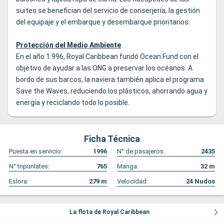
suites se benefician del servicio de conserjería, la gestión
del equipaje y el embarque y desembarque prioritarios.
Protección del Medio Ambiente
En el año 1.996, Royal Caribbean fundó Ocean Fund con el
objetivo de ayudar a las ONG a preservar los océanos. A
bordo de sus barcos, la naviera también aplica el programa
Save the Waves, reduciendo los plásticos, ahorrando agua y
energía y reciclando todo lo posible.
Ficha Técnica
Puesta en servicio:
1996
N° de pasajeros:
2435
N° tripunlates:
765
Manga:
32
m
Eslora:
279
m
Velocidad:
24
Nudos
La flota de Royal Caribbean