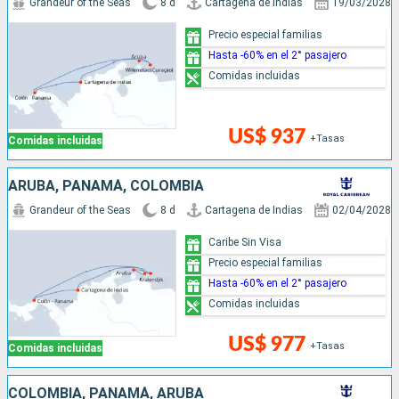
Grandeur of the Seas
8 d
Cartagena de Indias
19/03/2028
Precio especial familias
Hasta -60% en el 2° pasajero
Comidas incluidas
US$ 937
+Tasas
Comidas incluidas
ARUBA, PANAMÁ, COLOMBIA
Grandeur of the Seas
8 d
Cartagena de Indias
02/04/2028
Caribe Sin Visa
Precio especial familias
Hasta -60% en el 2° pasajero
Comidas incluidas
US$ 977
+Tasas
Comidas incluidas
COLOMBIA, PANAMÁ, ARUBA