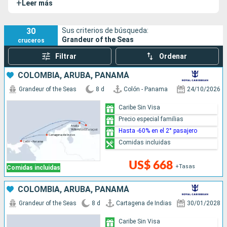
+
Leer más
y su luminoso interior.
30
Sus criterios de búsqueda:
Grandeur of the Seas
cruceros
Filtrar
Ordenar
COLOMBIA, ARUBA, PANAMÁ
Grandeur of the Seas
8 d
Colón - Panama
24/10/2026
Caribe Sin Visa
Precio especial familias
Hasta -60% en el 2° pasajero
Comidas incluidas
US$ 668
+Tasas
Comidas incluidas
COLOMBIA, ARUBA, PANAMÁ
Grandeur of the Seas
8 d
Cartagena de Indias
30/01/2028
Caribe Sin Visa