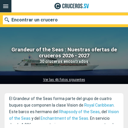
Encontrar un crucero
Grandeur of the Seas : Nuestras ofertas de
Nuestros destinos
cruceros 2026 - 2027
30 cruceros encontrados
Fecha de salida
Puertos
Compañías
Ver las 46 fotos siguientes
Buscar
El Grandeur of the Seas forma parte del grupo de cuatro
buques que componen la clase Vision de
Royal Caribbean
.
Este barco es hermano del
Rhapsody of the Seas
, del
Vision
of the Seas
y del
Enchantment of the Seas
. En servicio
desde 1.996, se caracteriza por sus numerosos ventanales