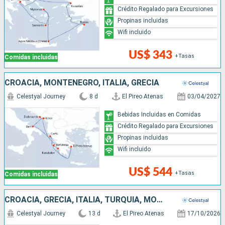
Crédito Regalado para Excursiones
Propinas incluidas
Wifi incluido
US$ 343
+Tasas
Comidas incluidas
CROACIA, MONTENEGRO, ITALIA, GRECIA
Celestyal Journey
8 d
El Pireo Atenas
03/04/2027
Bebidas Incluidas en Comidas
Crédito Regalado para Excursiones
Propinas incluidas
Wifi incluido
US$ 544
+Tasas
Comidas incluidas
CROACIA, GRECIA, ITALIA, TURQUÍA, MONTENEGRO
Celestyal Journey
13 d
El Pireo Atenas
17/10/2026