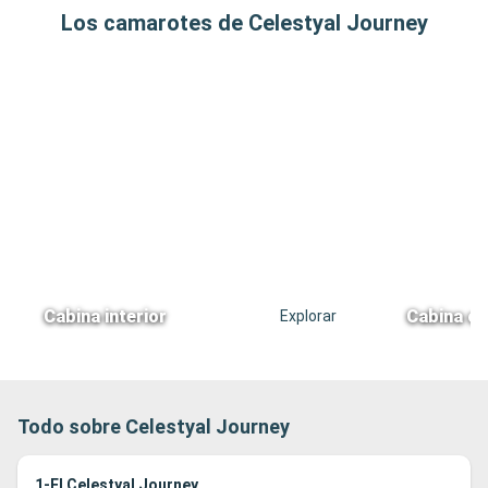
Los camarotes de Celestyal Journey
Cabina interior
Cabina co
Explorar
Todo sobre Celestyal Journey
1-El Celestyal Journey