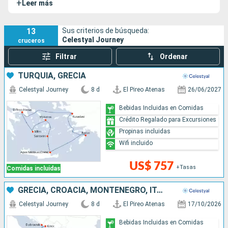
+
Leer más
America).
13
Sus criterios de búsqueda:
Celestyal Journey
cruceros
Filtrar
Ordenar
TURQUÍA, GRECIA
Celestyal Journey
8 d
El Pireo Atenas
26/06/2027
Bebidas Incluidas en Comidas
Crédito Regalado para Excursiones
Propinas incluidas
Wifi incluido
US$ 757
+Tasas
Comidas incluidas
GRECIA, CROACIA, MONTENEGRO, ITALIA
Celestyal Journey
8 d
El Pireo Atenas
17/10/2026
Bebidas Incluidas en Comidas