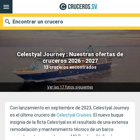
Encontrar un crucero
Celestyal Journey : Nuestras ofertas de
Nuestros destinos
cruceros 2026 - 2027
13 cruceros encontrados
Fecha de salida
Puertos
Compañías
Ver las 17 fotos siguientes
Buscar
Con lanzamiento en septiembre de 2023, Celestyal Journey
es el último crucero de
Celestyal Cruises
. El nuevo buque
insignia de la flota Celestyal es el resultado de una extensa
remodelación y mantenimiento técnico de un barco
originalmente conocido como MS Ryndam (Holland