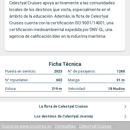
Celestyal Cruises apoya activamente a las comunidades
locales de los destinos que visita, especialmente en el
ámbito de la educación. Además, la flota de Celestyal
Cruises cuenta con la certificación ISO 9001/14001, una
certificación medioambiental expedida por DNV-GL, una
agencia de calificación líder en la industria marítima.
Ficha Técnica
Puesta en servicio:
2023
N° de pasajeros:
1260
N° tripunlates:
602
Manga:
31
m
Eslora:
219
m
Velocidad:
18
Nudos
La flota de Celestyal Cruises
Los destinos de Celestyal Journey
Cruceros www.cruceros.sv
Compañías
Celestyal Cruises