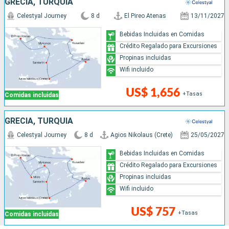
GRECIA, TURQUÍA
Celestyal Journey
8 d
El Pireo Atenas
13/11/2027
Bebidas Incluidas en Comidas
Crédito Regalado para Excursiones
Propinas incluidas
Wifi incluido
US$ 1,656
+Tasas
Comidas incluidas
GRECIA, TURQUÍA
Celestyal Journey
8 d
Agios Nikolaus (Crete)
25/05/2027
Bebidas Incluidas en Comidas
Crédito Regalado para Excursiones
Propinas incluidas
Wifi incluido
US$ 757
+Tasas
Comidas incluidas