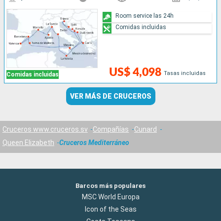
Room service las 24h
Comidas incluidas
US$ 4,098
Tasas incluidas
Comidas incluidas
VER MÁS DE CRUCEROS
Cruceros www.cruceros.sv
Compañías
Cunard
Queen Elizabeth
Cruceros Mediterráneo
Barcos más populares
MSC World Europa
Icon of the Seas