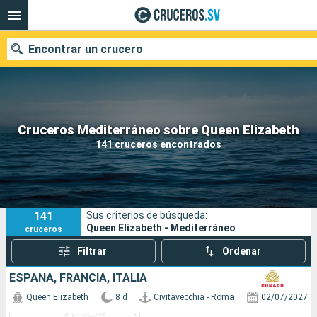
Encontrar un crucero
Nuestros destinos
Cruceros Mediterráneo sobre Queen Elizabeth
141 cruceros encontrados
Fecha de salida
Puertos
Compañías
141
Sus criterios de búsqueda:
Buscar
Queen Elizabeth - Mediterráneo
cruceros
Filtrar
Ordenar
ESPAÑA, FRANCIA, ITALIA
Queen Elizabeth
8 d
Civitavecchia - Roma
02/07/2027