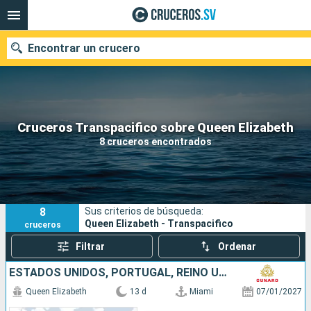
Encontrar un crucero
Nuestros destinos
Cruceros Transpacifico sobre Queen Elizabeth
8 cruceros encontrados
Fecha de salida
Puertos
Compañías
8
Sus criterios de búsqueda:
Buscar
Queen Elizabeth - Transpacifico
cruceros
Filtrar
Ordenar
ESTADOS UNIDOS, PORTUGAL, REINO UNIDO
Queen Elizabeth
13 d
Miami
07/01/2027