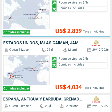
Room service las 24h
Comidas incluidas
US$ 2,839
Tasas incluidas
Comidas incluidas
ESTADOS UNIDOS, ISLAS CAIMÁN, JAMAICA, HONDURAS, MÉXICO, PORTUGAL, REINO UNIDO
Queen Elizabeth
22 d
Miami
29/12/2026
Room service las 24h
Comidas incluidas
US$ 4,034
Tasas incluidas
Comidas incluidas
ESPAÑA, ANTIGUA Y BARBUDA, GRENADA, BARBADOS, SANTA LUCIA, SAN MARTÍN, ESTADOS UNIDOS
Queen Elizabeth
28 d
Barcelona
29/10/2027