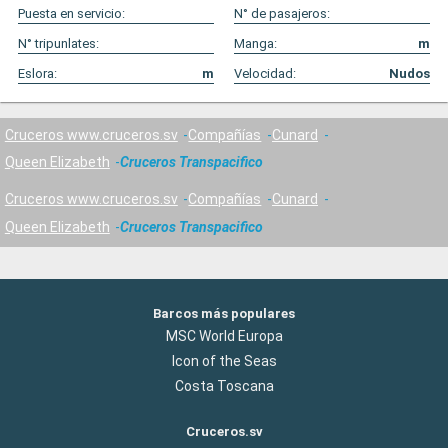
Puesta en servicio:
N° de pasajeros:
N° tripunlates:
Manga:
m
Eslora:
m
Velocidad:
Nudos
Cruceros www.cruceros.sv
Compañías
Cunard
Queen Elizabeth
Cruceros Transpacifico
Cruceros www.cruceros.sv
Compañías
Cunard
Queen Elizabeth
Cruceros Transpacifico
Barcos más populares
MSC World Europa
Icon of the Seas
Costa Toscana
Cruceros.sv