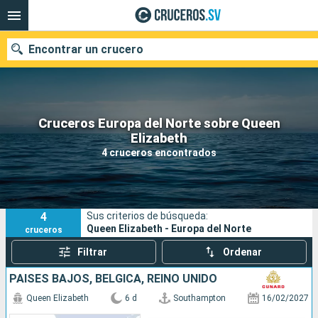
Encontrar un crucero
Cruceros Europa del Norte sobre Queen
Nuestros destinos
Elizabeth
4 cruceros encontrados
Fecha de salida
Puertos
Compañías
4
Sus criterios de búsqueda:
Buscar
Queen Elizabeth - Europa del Norte
cruceros
Filtrar
Ordenar
PAISES BAJOS, BÉLGICA, REINO UNIDO
Queen Elizabeth
6 d
Southampton
16/02/2027