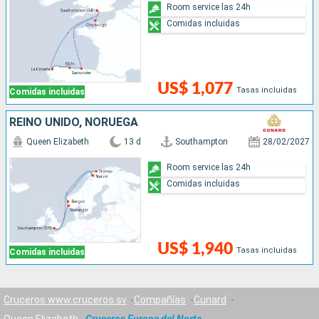
Room service las 24h
Comidas incluidas
US$ 1,077
Tasas incluidas
Comidas incluidas
REINO UNIDO, NORUEGA
Queen Elizabeth
13 d
Southampton
28/02/2027
Room service las 24h
Comidas incluidas
US$ 1,940
Tasas incluidas
Comidas incluidas
Cruceros www.cruceros.sv
Compañías
Cunard