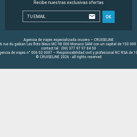
Recibe nuestras exclusivas ofertas
TU EMAIL
OK
Agencia de viajes especializada crucero – CRUISELINE
6 rue du gabian Les flots bleus MC 98 000 Monaco SAM con un capital de 150 000
contact tel : (00) 377 97 97 84 50
gencia de viajes n° 006 02 0007 – Responsabilidad civil y profesional RC RSA de
© CRUISELINE 2026 - all rights reserved