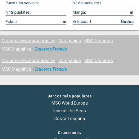
Puesta en servicio:
N° de pasajeros:
N° tripunlates:
Manga:
m
Eslora:
m
Velocidad:
Nudos
Cruceros www.cruceros.sv
Compañías
MSC Cruceros
MSC Magnifica
Cruceros Francia
Cruceros www.cruceros.sv
Compañías
MSC Cruceros
MSC Magnifica
Cruceros Francia
Barcos más populares
MSC World Europa
Icon of the Seas
Costa Toscana
Cruceros.sv