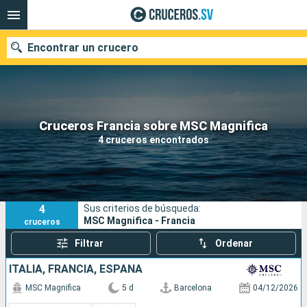
Encontrar un crucero
Nuestros destinos
Cruceros Francia sobre MSC Magnifica
4 cruceros encontrados
Fecha de salida
Puertos
Compañías
4
Sus criterios de búsqueda:
Buscar
MSC Magnifica - Francia
cruceros
Filtrar
Ordenar
ITALIA, FRANCIA, ESPAÑA
MSC Magnifica
5 d
Barcelona
04/12/2026