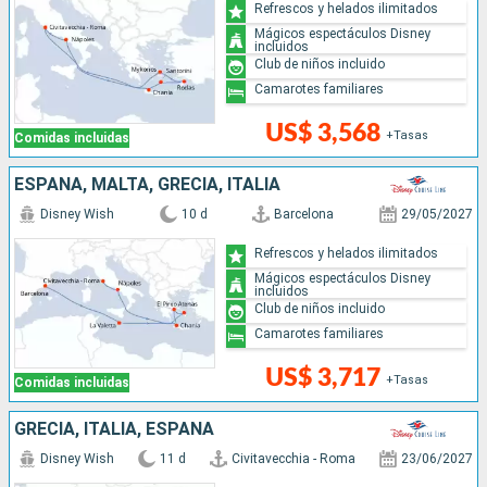
Refrescos y helados ilimitados
Mágicos espectáculos Disney
incluidos
Club de niños incluido
Camarotes familiares
US$ 3,568
+Tasas
Comidas incluidas
ESPAÑA, MALTA, GRECIA, ITALIA
Disney Wish
10 d
Barcelona
29/05/2027
Refrescos y helados ilimitados
Mágicos espectáculos Disney
incluidos
Club de niños incluido
Camarotes familiares
US$ 3,717
+Tasas
Comidas incluidas
GRECIA, ITALIA, ESPAÑA
Disney Wish
11 d
Civitavecchia - Roma
23/06/2027