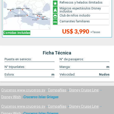
Refrescos y helados ilimitados
Mágicos espectáculos Disney
incluidos
Club de niños incluido
Camarotes familiares
US$ 3,990
+Tasas
Comidas incluidas
Ficha Técnica
Puesta en servicio:
N° de pasajeros:
N° tripunlates:
Manga:
m
Eslora:
m
Velocidad:
Nudos
Cruceros www.cruceros.sv
Compañías
Disney Cruise Line
Disney Wish
Cruceros Islas Griegas
Cruceros www.cruceros.sv
Compañías
Disney Cruise Line
Disney Wish
Cruceros Islas Griegas