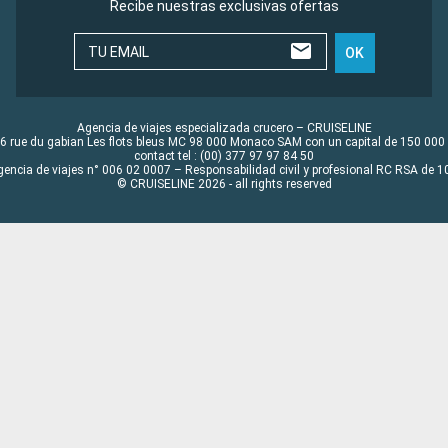
Recibe nuestras exclusivas ofertas
TU EMAIL
OK
Agencia de viajes especializada crucero – CRUISELINE
6 rue du gabian Les flots bleus MC 98 000 Monaco SAM con un capital de 150 000
contact tel : (00) 377 97 97 84 50
gencia de viajes n° 006 02 0007 – Responsabilidad civil y profesional RC RSA de
© CRUISELINE 2026 - all rights reserved