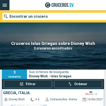
Encontrar un crucero
Nuestros destinos
Cruceros Islas Griegas sobre Disney Wish
3 cruceros encontrados
Fecha de salida
Puertos
Compañías
3
Sus criterios de búsqueda:
Buscar
Disney Wish - Islas Griegas
cruceros
Filtrar
Ordenar
GRECIA, ITALIA
Disney Wish
9 d
Civitavecchia - Roma
15/06/2027