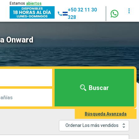
Estamos
abiertos
+50 32 11 30
328
ra Onward
Buscar
añías
Búsqueda Avanzada
Ordenar Los más vendidos