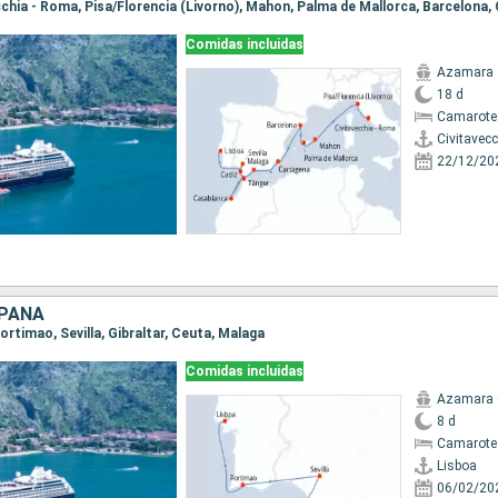
Comidas incluidas
Azamara
18 d
Camarote 
Civitavec
22/12/20
SPAÑA
Portimao, Sevilla, Gibraltar, Ceuta, Malaga
Comidas incluidas
Azamara
8 d
Camarote
Lisboa
06/02/20