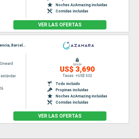
Noches AzAmazing incluidas
Comidas incluidas
VER LAS OFERTAS
Itinerario : Lisboa, Portimao, Casablanca, Tánger, Cadiz, Sevilla, Gibraltar, Malaga, Cartagena, Valencia, Barcelona
 Onward
desde
US$ 3,690
Tasas: +US$ 532
 estándar
Todo incluido
26
Propinas incluidas
Noches AzAmazing incluidas
Comidas incluidas
VER LAS OFERTAS