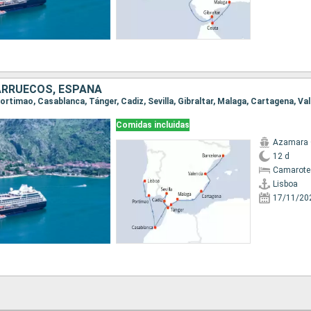
ARRUECOS, ESPAÑA
Comidas incluidas
Azamara
12 d
Camarote
Lisboa
17/11/20