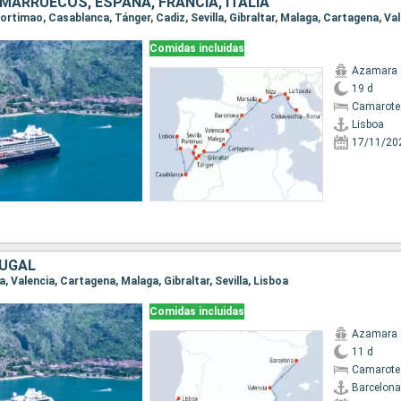
MARRUECOS, ESPAÑA, FRANCIA, ITALIA
Comidas incluidas
Azamara
19 d
Camarote 
Lisboa
17/11/20
TUGAL
a, Valencia, Cartagena, Malaga, Gibraltar, Sevilla, Lisboa
Comidas incluidas
Azamara
11 d
Camarote
Barcelona