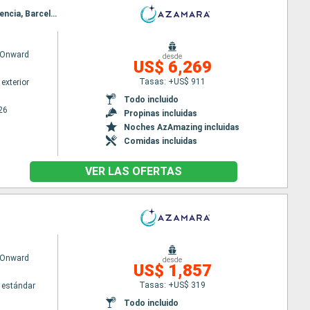
Itinerario : Lisboa, Portimao, Casablanca, Tánger, Cadiz, Sevilla, Gibraltar, Malaga, Cartagena, Valencia, Barcelona, Marsella, Niza, La Spezia, Pisa/Florencia (Livorno), Civitavecchia - Roma
 Onward
desde
US$ 6,269
Tasas: +US$ 911
exterior
Todo incluido
26
Propinas incluidas
Noches AzAmazing incluidas
Comidas incluidas
VER LAS OFERTAS
 Onward
desde
US$ 1,857
Tasas: +US$ 319
 estándar
Todo incluido