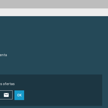
venta
as ofertas
OK