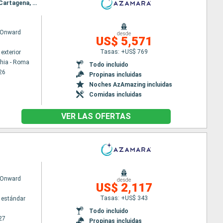
Itinerario : Civitavecchia - Roma, Pisa/Florencia (Livorno), Mahon, Palma de Mallorca, Barcelona, Cartagena, Malaga, Casablanca, Tánger, Cadiz, Sevilla, Lisboa
 Onward
desde
US$ 5,571
Tasas: +US$ 769
exterior
chia - Roma
Todo incluido
26
Propinas incluidas
Noches AzAmazing incluidas
Comidas incluidas
VER LAS OFERTAS
 Onward
desde
US$ 2,117
Tasas: +US$ 343
 estándar
Todo incluido
27
Propinas incluidas