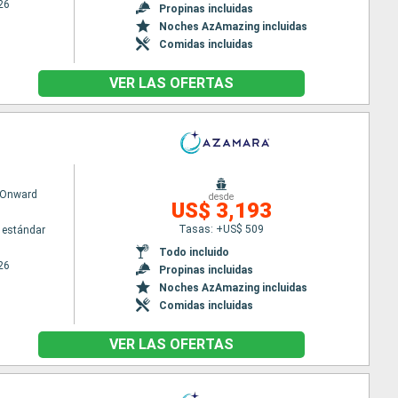
26
Propinas incluidas
Noches AzAmazing incluidas
Comidas incluidas
VER LAS OFERTAS
 Onward
desde
US$ 3,193
Tasas: +US$ 509
 estándar
Todo incluido
26
Propinas incluidas
Noches AzAmazing incluidas
Comidas incluidas
VER LAS OFERTAS