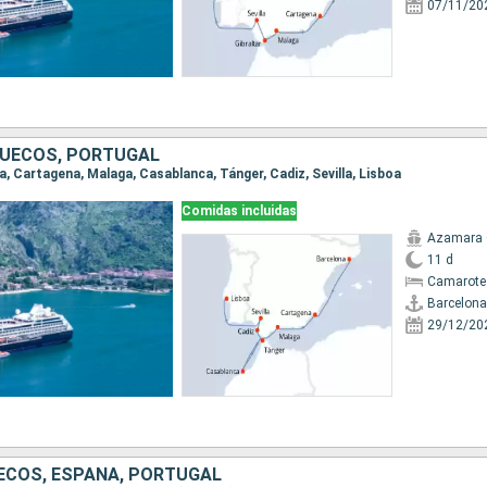
07/11/20
RUECOS, PORTUGAL
na, Cartagena, Malaga, Casablanca, Tánger, Cadiz, Sevilla, Lisboa
Comidas incluidas
Azamara
11 d
Camarote
Barcelona
29/12/20
UECOS, ESPAÑA, PORTUGAL