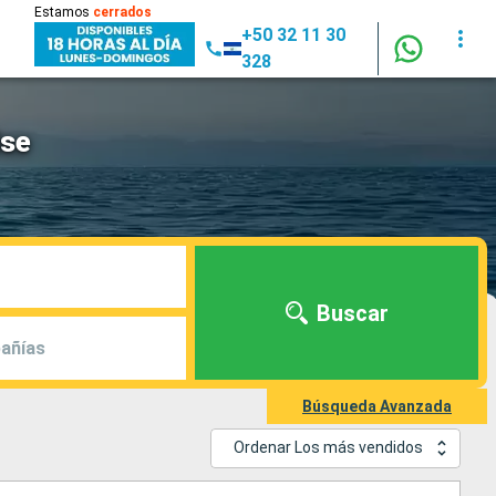
Estamos
cerrados
+50 32 11 30
328
ise
Buscar
añías
Búsqueda Avanzada
Ordenar Los más vendidos