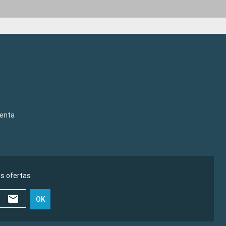
venta
as ofertas
OK