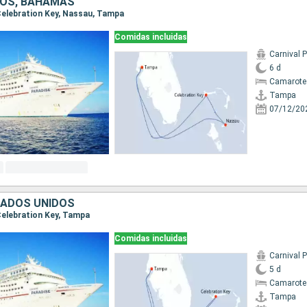
DOS, BAHAMAS
 Celebration Key, Nassau, Tampa
Comidas incluidas
Carnival 
6 d
Camarote
Tampa
07/12/20
TADOS UNIDOS
 Celebration Key, Tampa
Comidas incluidas
Carnival 
5 d
Camarote
Tampa