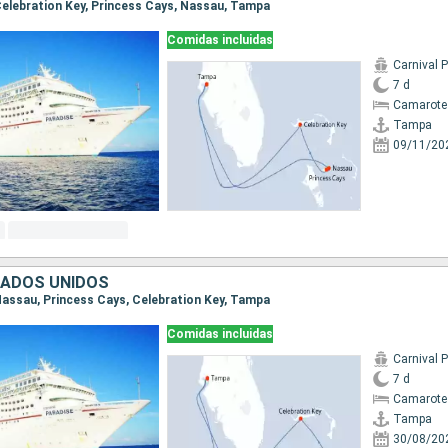
 Celebration Key, Princess Cays, Nassau, Tampa
Comidas incluidas
Carnival 
7 d
Camarote
Tampa
09/11/20
TADOS UNIDOS
 Nassau, Princess Cays, Celebration Key, Tampa
Comidas incluidas
Carnival 
7 d
Camarote
Tampa
30/08/20