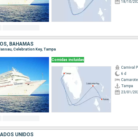
18/10/20
DOS, BAHAMAS
 Nassau, Celebration Key, Tampa
Comidas incluidas
Carnival 
6 d
Camarote
Tampa
23/01/20
TADOS UNIDOS