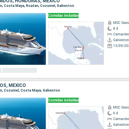
IDOS, HONDURAS, MÉXICO
ton, Costa Maya, Roatan, Cozumel, Galveston
Comidas incluidas
MSC Seas
8 d
Camarote
Galveston
13/09/20
OS, MÉXICO
ton, Cozumel, Costa Maya, Galveston
Comidas incluidas
MSC Seas
6 d
Camarote
Galveston