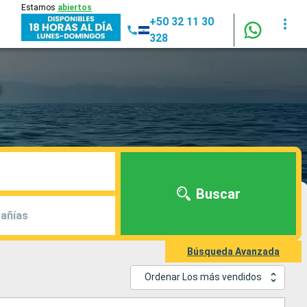
Estamos
abiertos
+50 32 11 30
328
e
Buscar
añías
Búsqueda Avanzada
Ordenar Los más vendidos