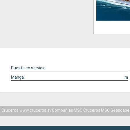
Puesta en servicio:
Manga:
m
Cruceros www.cruceros.sv
Compañías
MSC Cruceros
MSC Seascape