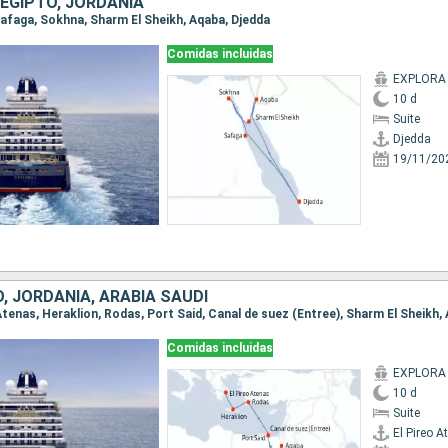
 EGIPTO, JORDANIA
 Safaga, Sokhna, Sharm El Sheikh, Aqaba, Djedda
Comidas incluidas
EXPLORA 
10 d
Suite
Djedda
19/11/20
O, JORDANIA, ARABIA SAUDÍ
o Atenas, Heraklion, Rodas, Port Said, Canal de suez (Entree), Sharm El Sheikh,
Comidas incluidas
EXPLORA 
10 d
Suite
El Pireo A