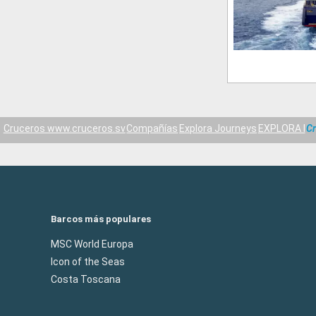
Cruceros www.cruceros.sv
Compañías
Explora Journeys
EXPLORA I
Cr
Barcos más populares
MSC World Europa
Icon of the Seas
Costa Toscana