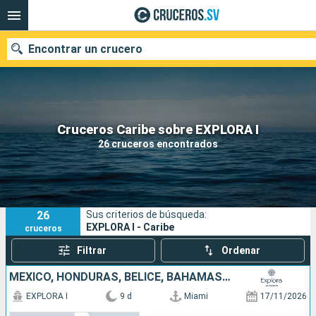
Encontrar un crucero
Nuestros destinos
Cruceros Caribe sobre EXPLORA I
26 cruceros encontrados
Fecha de salida
Puertos
Compañías
26
Sus criterios de búsqueda:
Buscar
EXPLORA I - Caribe
cruceros
Filtrar
Ordenar
MÉXICO, HONDURAS, BELICE, BAHAMAS, ESTADOS UNIDOS
EXPLORA I
9 d
Miami
17/11/2026