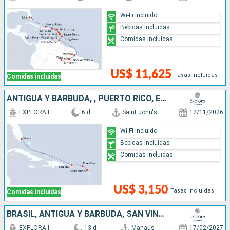
Wi-Fi incluido
Bebidas Incluidas
Comidas incluidas
US$ 11,625
Tasas incluidas
Comidas incluidas
ANTIGUA Y BARBUDA, , PUERTO RICO, ESTADOS UNIDOS
EXPLORA I
6 d
Saint John's
12/11/2026
Wi-Fi incluido
Bebidas Incluidas
Comidas incluidas
US$ 3,150
Tasas incluidas
Comidas incluidas
BRASIL, ANTIGUA Y BARBUDA, SAN VINCENT Y LAS GRANADINAS, BARBADOS, SANTA LUCIA, FRANCIA, PUERTO RICO
EXPLORA I
13 d
Manaus
17/02/2027