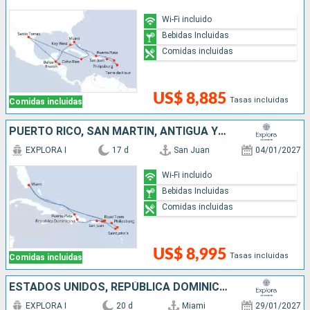
Wi-Fi incluido
Bebidas Incluidas
Comidas incluidas
US$ 8,885
Tasas incluidas
Comidas incluidas
PUERTO RICO, SAN MARTÍN, ANTIGUA Y BARBUDA, REINO UNIDO, ESTADOS UNIDOS, REPÚBLICA DOMINICANA
EXPLORA I
17 d
San Juan
04/01/2027
Wi-Fi incluido
Bebidas Incluidas
Comidas incluidas
US$ 8,995
Tasas incluidas
Comidas incluidas
ESTADOS UNIDOS, REPÚBLICA DOMINICANA, SAN MARTÍN, PUERTO RICO, FRANCIA, BARBADOS, TRINIDAD Y TOBAGO, BRASIL
EXPLORA I
20 d
Miami
29/01/2027