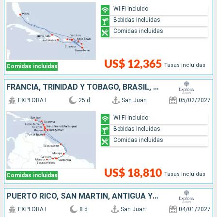
Wi-Fi incluido
Bebidas Incluidas
Comidas incluidas
US$ 12,365
Tasas incluidas
Comidas incluidas
FRANCIA, TRINIDAD Y TOBAGO, BRASIL, ANTIGUA Y BARBUDA, SAN VINCENT Y LAS GRANADINAS, BARBADOS, SANTA LUCIA, PUERTO RICO
EXPLORA I
25 d
San Juan
05/02/2027
Wi-Fi incluido
Bebidas Incluidas
Comidas incluidas
US$ 18,810
Tasas incluidas
Comidas incluidas
PUERTO RICO, SAN MARTÍN, ANTIGUA Y BARBUDA, REINO UNIDO, ESTADOS UNIDOS
EXPLORA I
8 d
San Juan
04/01/2027