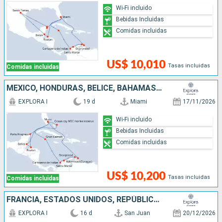
Wi-Fi incluido
Bebidas Incluidas
Comidas incluidas
US$ 10,010
Tasas incluidas
Comidas incluidas
MÉXICO, HONDURAS, BELICE, BAHAMAS, ARUBA, COLOMBIA, ISLAS CAIMÁN, ESTADOS UNIDOS
EXPLORA I
19 d
Miami
17/11/2026
Wi-Fi incluido
Bebidas Incluidas
Comidas incluidas
US$ 10,200
Tasas incluidas
Comidas incluidas
FRANCIA, ESTADOS UNIDOS, REPÚBLICA DOMINICANA, ANTIGUA Y BARBUDA, PUERTO RICO
EXPLORA I
16 d
San Juan
20/12/2026