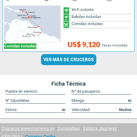
Wi-Fi incluido
Bebidas Incluidas
Comidas incluidas
US$ 9,120
Tasas incluidas
Comidas incluidas
VER MÁS DE CRUCEROS
Ficha Técnica
Puesta en servicio:
N° de pasajeros:
N° tripunlates:
Manga:
m
Eslora:
m
Velocidad:
Nudos
Cruceros www.cruceros.sv
Compañías
Explora Journeys
EXPLORA I
Cruceros Caribe