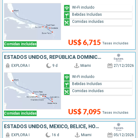
Wi-Fi incluido
Bebidas Incluidas
Comidas incluidas
US$ 6,715
Tasas incluidas
Comidas incluidas
ESTADOS UNIDOS, REPÚBLICA DOMINICANA, ANTIGUA Y BARBUDA, PUERTO RICO
EXPLORA I
9 d
Miami
27/12/2026
Wi-Fi incluido
Bebidas Incluidas
Comidas incluidas
US$ 7,095
Tasas incluidas
Comidas incluidas
ESTADOS UNIDOS, MÉXICO, BELICE, HONDURAS, ANTIGUA Y BARBUDA, SAN MARTÍN, PUERTO RICO
EXPLORA I
16 d
Miami
05/12/2026