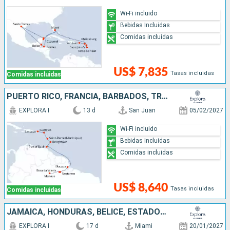
Wi-Fi incluido
Bebidas Incluidas
Comidas incluidas
US$ 7,835
Tasas incluidas
Comidas incluidas
PUERTO RICO, FRANCIA, BARBADOS, TRINIDAD Y TOBAGO, BRASIL
EXPLORA I
13 d
San Juan
05/02/2027
Wi-Fi incluido
Bebidas Incluidas
Comidas incluidas
US$ 8,640
Tasas incluidas
Comidas incluidas
JAMAICA, HONDURAS, BELICE, ESTADOS UNIDOS, REPÚBLICA DOMINICANA, SAN MARTÍN, PUERTO RICO
EXPLORA I
17 d
Miami
20/01/2027