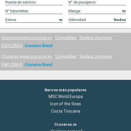
Puesta en servicio:
N° de pasajeros:
N° tripunlates:
Manga:
m
Eslora:
m
Velocidad:
Nudos
Cruceros www.cruceros.sv
Compañías
Explora Journeys
EXPLORA II
Cruceros Brasil
Cruceros www.cruceros.sv
Compañías
Explora Journeys
EXPLORA II
Cruceros Brasil
Barcos más populares
MSC World Europa
Icon of the Seas
Costa Toscana
Cruceros.sv