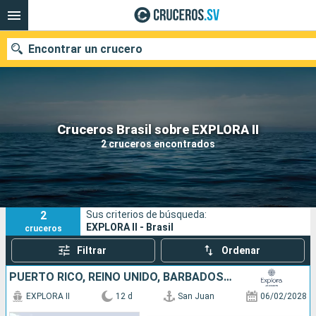
Encontrar un crucero
Nuestros destinos
Cruceros Brasil sobre EXPLORA II
2 cruceros encontrados
Fecha de salida
Puertos
Compañías
2
Sus criterios de búsqueda:
Buscar
EXPLORA II - Brasil
cruceros
Filtrar
Ordenar
PUERTO RICO, REINO UNIDO, BARBADOS, ANTIGUA Y BARBUDA, BRASIL
EXPLORA II
12 d
San Juan
06/02/2028