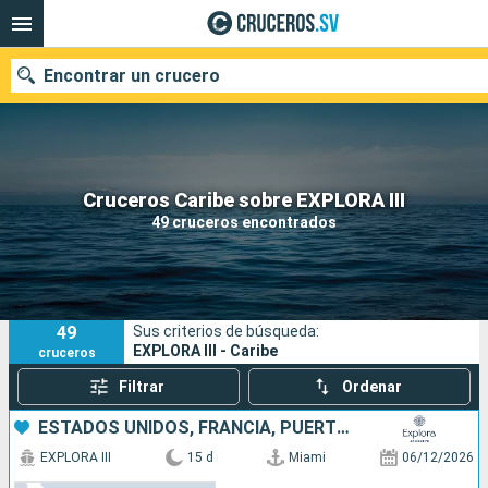
Encontrar un crucero
Nuestros destinos
Cruceros Caribe sobre EXPLORA III
49 cruceros encontrados
Fecha de salida
Puertos
Compañías
49
Sus criterios de búsqueda:
Buscar
EXPLORA III - Caribe
cruceros
Filtrar
Ordenar
ESTADOS UNIDOS, FRANCIA, PUERTO RICO, , ANTIGUA Y BARBUDA
EXPLORA III
15 d
Miami
06/12/2026