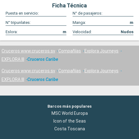
Ficha Técnica
Puesta en servicio:
N° de pasajeros:
N° tripunlates:
Manga:
m
Eslora:
m
Velocidad:
Nudos
Cruceros www.cruceros.sv
Compañías
Explora Journeys
EXPLORA III
Cruceros Caribe
Cruceros www.cruceros.sv
Compañías
Explora Journeys
EXPLORA III
Cruceros Caribe
Barcos más populares
MSC World Europa
Icon of the Seas
Costa Toscana