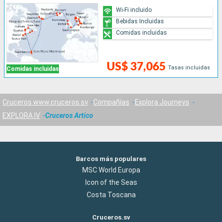
Wi-Fi incluido
Bebidas Incluidas
Comidas incluidas
US$ 37,065
Tasas incluidas
Comidas incluidas
Cruceros www.cruceros.sv
Compañías
Explora Journeys
EXPLORA IV
Cruceros Artico
Barcos más populares
MSC World Europa
Icon of the Seas
Costa Toscana
Cruceros.sv