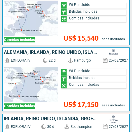
Wi-Fi incluido
Bebidas Incluidas
Comidas incluidas
US$ 15,540
Tasas incluidas
Comidas incluidas
ALEMANIA, IRLANDA, REINO UNIDO, ISLANDIA, GROENLANDIA, ANTIGUA Y BARBUDA, CANADÁ
EXPLORA IV
22 d
Hamburgo
25/08/2027
Wi-Fi incluido
Bebidas Incluidas
Comidas incluidas
US$ 17,150
Tasas incluidas
Comidas incluidas
IRLANDA, REINO UNIDO, ISLANDIA, GROENLANDIA, ANTIGUA Y BARBUDA, CANADÁ, ESTADOS UNIDOS
EXPLORA IV
30 d
Southampton
27/08/2027