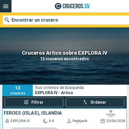
Encontrar un crucero
Nuestros destinos
Cruceros Artico sobre EXPLORA IV
13 cruceros encontrados
Fecha de salida
Puertos
Compañías
13
Sus criterios de búsqueda:
Buscar
EXPLORA IV - Artico
cruceros
Filtrar
Ordenar
FÉROES (ISLAS), ISLANDIA
EXPLORA IV
8 d
Reykjavik
23/06/2028