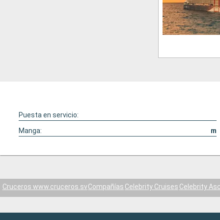
Puesta en servicio:
Manga:
m
Cruceros www.cruceros.sv
Compañías
Celebrity Cruises
Celebrity As