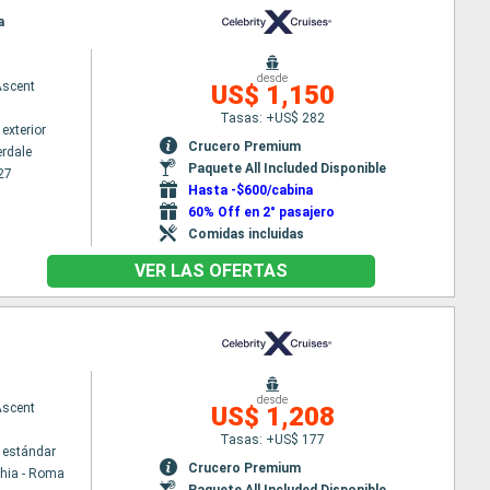
a
desde
Ascent
US$ 1,150
Tasas: +US$ 282
exterior
Crucero Premium
erdale
Paquete All Included Disponible
27
Hasta -$600/cabina
60% Off en 2° pasajero
Comidas incluidas
VER LAS OFERTAS
desde
Ascent
US$ 1,208
Tasas: +US$ 177
 estándar
Crucero Premium
chia - Roma
Paquete All Included Disponible