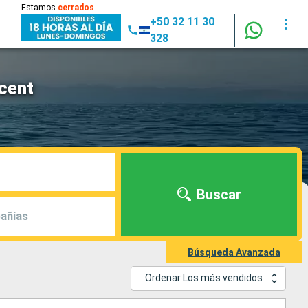
Estamos
cerrados
+50 32 11 30
328
scent
Buscar
añías
Búsqueda Avanzada
Ordenar Los más vendidos