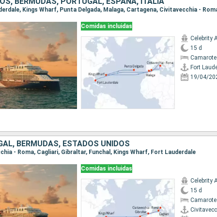
OS, BERMUDAS, PORTUGAL, ESPAÑA, ITALIA
auderdale, Kings Wharf, Punta Delgada, Malaga, Cartagena, Civitavecchia - Rom
Comidas incluidas
Celebrity 
15 d
Camarote 
Fort Laud
19/04/20
UGAL, BERMUDAS, ESTADOS UNIDOS
ecchia - Roma, Cagliari, Gibraltar, Funchal, Kings Wharf, Fort Lauderdale
Comidas incluidas
Celebrity 
15 d
Camarote
Civitavec