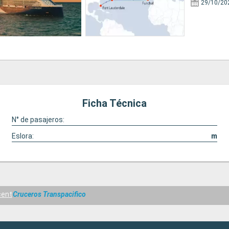
29/10/20
Ficha Técnica
N° de pasajeros:
Eslora:
m
cent
Cruceros Transpacifico