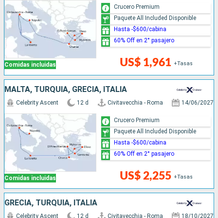
Crucero Premium
Paquete All Included Disponible
Hasta -$600/cabina
60% Off en 2° pasajero
US$ 1,961
+Tasas
Comidas incluidas
MALTA, TURQUÍA, GRECIA, ITALIA
Celebrity Ascent
12 d
Civitavecchia - Roma
14/06/2027
Crucero Premium
Paquete All Included Disponible
Hasta -$600/cabina
60% Off en 2° pasajero
US$ 2,255
+Tasas
Comidas incluidas
GRECIA, TURQUÍA, ITALIA
Celebrity Ascent
12 d
Civitavecchia - Roma
18/10/2027