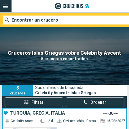
Encontrar un crucero
Nuestros destinos
Cruceros Islas Griegas sobre Celebrity Ascent
5 cruceros encontrados
Fecha de salida
Puertos
Compañías
5
Sus criterios de búsqueda:
Buscar
Celebrity Ascent - Islas Griegas
cruceros
Filtrar
Ordenar
TURQUÍA, GRECIA, ITALIA
Celebrity Ascent
12 d
Civitavecchia - Roma
16/08/2027