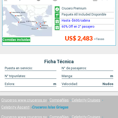
Crucero Premium
Paquete All Included Disponible
Hasta -$600/cabina
60% Off en 2° pasajero
US$ 2,483
+Tasas
Comidas incluidas
Ficha Técnica
Puesta en servicio:
N° de pasajeros:
N° tripunlates:
Manga:
m
Eslora:
m
Velocidad:
Nudos
Cruceros www.cruceros.sv
Compañías
Celebrity Cruises
Celebrity Ascent
Cruceros Islas Griegas
Cruceros www.cruceros.sv
Compañías
Celebrity Cruises