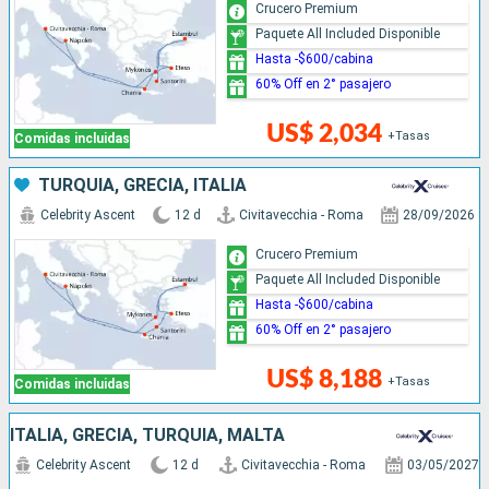
Crucero Premium
Paquete All Included Disponible
Hasta -$600/cabina
60% Off en 2° pasajero
US$ 2,034
+Tasas
Comidas incluidas
TURQUÍA, GRECIA, ITALIA
Celebrity Ascent
12 d
Civitavecchia - Roma
28/09/2026
Crucero Premium
Paquete All Included Disponible
Hasta -$600/cabina
60% Off en 2° pasajero
US$ 8,188
+Tasas
Comidas incluidas
ITALIA, GRECIA, TURQUÍA, MALTA
Celebrity Ascent
12 d
Civitavecchia - Roma
03/05/2027