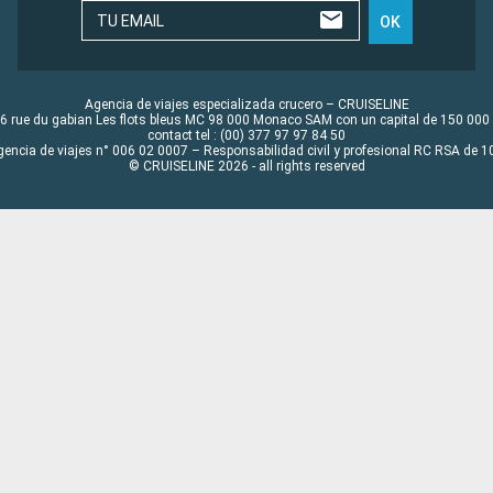
TU EMAIL
OK
Agencia de viajes especializada crucero – CRUISELINE
6 rue du gabian Les flots bleus MC 98 000 Monaco SAM con un capital de 150 000
contact tel : (00) 377 97 97 84 50
gencia de viajes n° 006 02 0007 – Responsabilidad civil y profesional RC RSA de
© CRUISELINE 2026 - all rights reserved