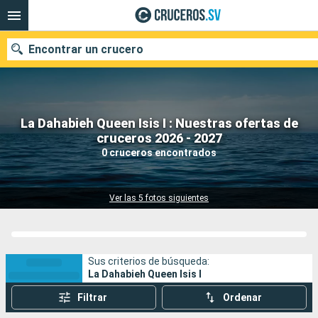
Encontrar un crucero
La Dahabieh Queen Isis I : Nuestras ofertas de
Nuestros destinos
cruceros 2026 - 2027
0 cruceros encontrados
Fecha de salida
Puertos
Compañías
Ver las 5 fotos siguientes
Buscar
Sus criterios de búsqueda:
La Dahabieh Queen Isis I
Filtrar
Ordenar