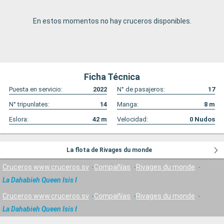
En estos momentos no hay cruceros disponibles.
Ficha Técnica
Puesta en servicio:
2022
N° de pasajeros:
17
N° tripunlates:
14
Manga:
8
m
Eslora:
42
m
Velocidad:
0
Nudos
La flota de Rivages du monde
Cruceros www.cruceros.sv
Compañías
Rivages du monde
La Dahabieh Queen Isis I
Cruceros www.cruceros.sv
Compañías
Rivages du monde
La Dahabieh Queen Isis I