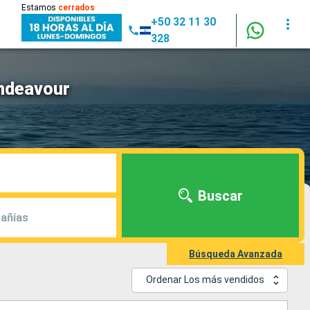
Estamos
cerrados
+50 32 11 30
328
Endeavour
Buscar
añías
Búsqueda Avanzada
Ordenar Los más vendidos