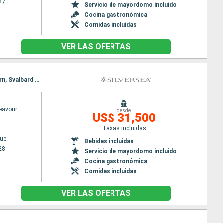
27
Servicio de mayordomo incluido
Cocina gastronómica
Comidas incluidas
VER LAS OFERTAS
Itinerario : Copenhague, Fosnavåg, Bronnoysund, Svolvaer, Tromso, Bear Island, Svalbard Southern, Svalbard Northern, Longyearbyen
deavour
desde
US$ 31,500
Tasas incluidas
ue
Bebidas incluidas
28
Servicio de mayordomo incluido
Cocina gastronómica
Comidas incluidas
VER LAS OFERTAS