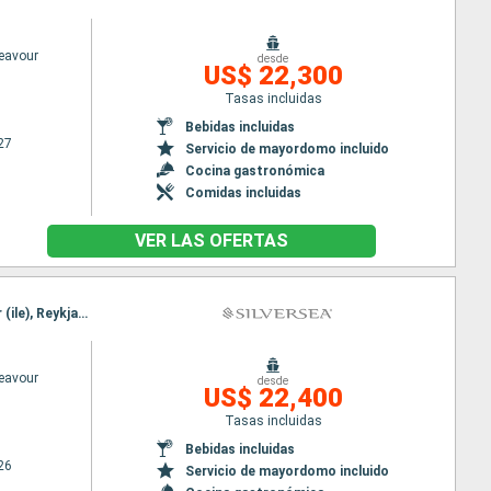
deavour
desde
US$ 22,300
Tasas incluidas
Bebidas incluidas
27
Servicio de mayordomo incluido
Cocina gastronómica
Comidas incluidas
VER LAS OFERTAS
Itinerario : Tromso, Skarsvag, Bear Island, Svalbard Southern, Jan Mayen, Husavik, Djupavik, Vigur (ile), Reykjavik, Tromso, Skarsvag, Bear Island, Svalbard Southern, Jan Mayen, Husavik, Djupavik, Vigur (ile), Reykjavik
deavour
desde
US$ 22,400
Tasas incluidas
Bebidas incluidas
26
Servicio de mayordomo incluido