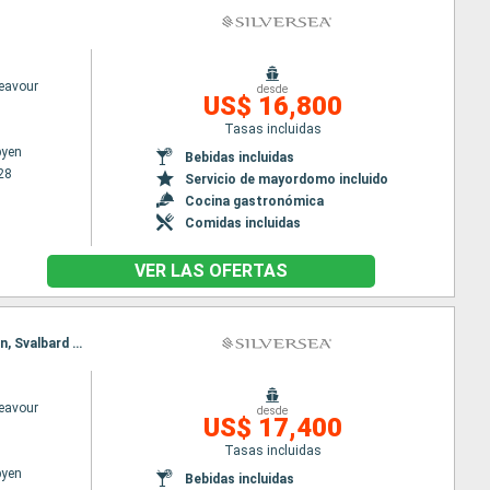
deavour
desde
US$ 16,800
Tasas incluidas
byen
Bebidas incluidas
28
Servicio de mayordomo incluido
Cocina gastronómica
Comidas incluidas
VER LAS OFERTAS
Itinerario : Longyearbyen, Svalbard Northern, Svalbard Southern, Longyearbyen, Svalbard Northern, Svalbard Southern, Longyearbyen
deavour
desde
US$ 17,400
Tasas incluidas
byen
Bebidas incluidas