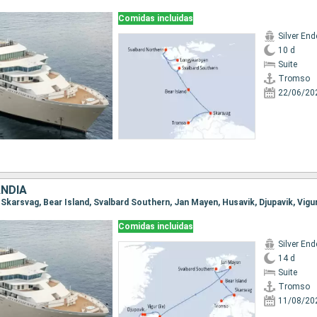
Comidas incluidas
Silver En
10 d
Suite
Tromso
22/06/20
ANDIA
Comidas incluidas
Silver En
14 d
Suite
Tromso
11/08/20