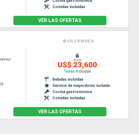
Cocina gastronómica
Comidas incluidas
VER LAS OFERTAS
deavour
desde
US$ 23,600
Tasas incluidas
Bebidas incluidas
28
Servicio de mayordomo incluido
Cocina gastronómica
Comidas incluidas
VER LAS OFERTAS