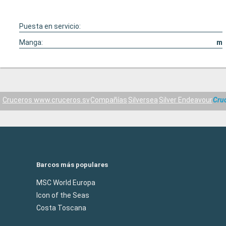
Puesta en servicio:
Manga:
m
Cruceros www.cruceros.sv
Compañías
Silversea
Silver Endeavour
Cru
Barcos más populares
MSC World Europa
Icon of the Seas
Costa Toscana