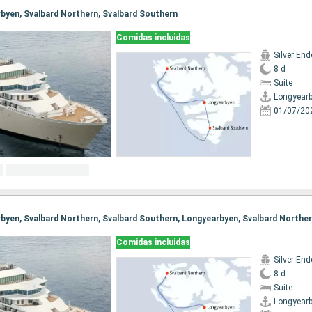
arbyen, Svalbard Northern, Svalbard Southern
Comidas incluidas
Silver En
8 d
Suite
Longyear
01/07/20
Comidas incluidas
Silver En
8 d
Suite
Longyear