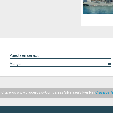
Puesta en servicio:
Manga:
m
Cruceros www.cruceros.sv
Compañías
Silversea
Silver Ray
Cruceros T