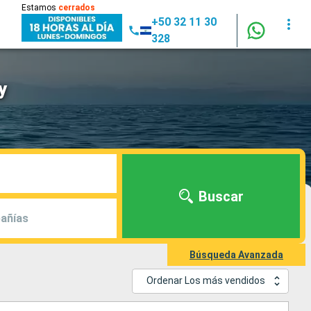
Estamos
cerrados
+50 32 11 30
328
y
Buscar
añías
Búsqueda Avanzada
Ordenar Los más vendidos