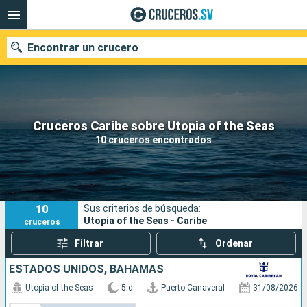
Encontrar un crucero
Nuestros destinos
Cruceros Caribe sobre Utopia of the Seas
10 cruceros encontrados
Fecha de salida
Puertos
Compañías
10
Sus criterios de búsqueda:
Buscar
Utopia of the Seas - Caribe
cruceros
Filtrar
Ordenar
ESTADOS UNIDOS, BAHAMAS
Utopia of the Seas
5 d
Puerto Canaveral
31/08/2026