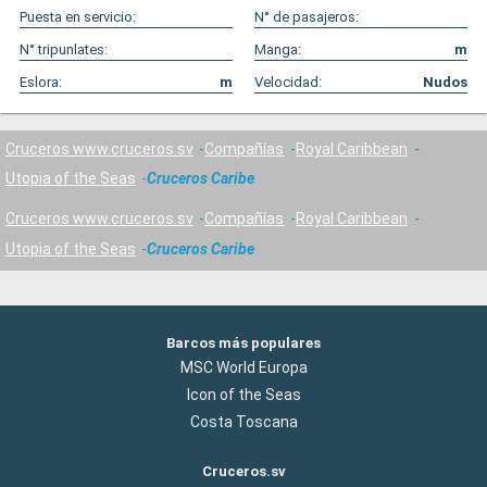
Puesta en servicio:
N° de pasajeros:
N° tripunlates:
Manga:
m
Eslora:
m
Velocidad:
Nudos
Cruceros www.cruceros.sv
Compañías
Royal Caribbean
Utopia of the Seas
Cruceros Caribe
Cruceros www.cruceros.sv
Compañías
Royal Caribbean
Utopia of the Seas
Cruceros Caribe
Barcos más populares
MSC World Europa
Icon of the Seas
Costa Toscana
Cruceros.sv