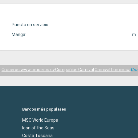
Puesta en servicio:
Manga:
m
Cruceros www.cruceros.sv
Compañías
Carnival
Carnival Luminosa
Cru
Barcos más populares
MSC World Europa
Icon of the Seas
Costa Toscana