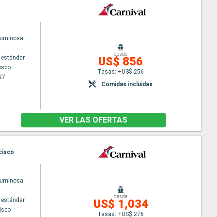
Luminosa
desde
 estándar
US$ 856
isco
Tasas: +US$ 256
27
Comidas incluidas
VER LAS OFERTAS
cisco
Luminosa
desde
 estándar
US$ 1,034
isco
Tasas: +US$ 276