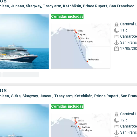
DOS
ancisco, Juneau, Skagway, Tracy arm, Ketchikán, Prince Rupert, San Francisco
Comidas incluidas
Carnival 
11 d
Camarote
San Franc
17/05/20
DOS
ncisco, Sitka, Skagway, Juneau, Tracy arm, Ketchikán, Prince Rupert, San Fran
Comidas incluidas
Carnival 
12 d
Camarote
San Franc