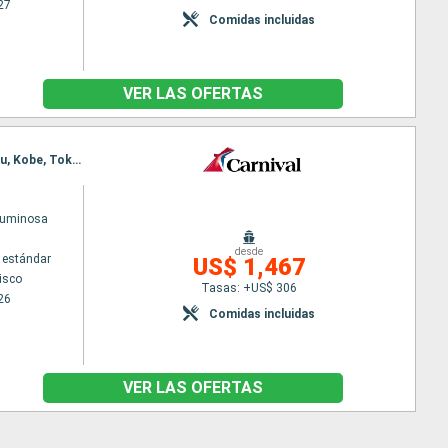
27
Comidas incluidas
VER LAS OFERTAS
Itinerario : San Francisco, Ketchikán, Icy Strait Point, Hubard Glacier, date, Otaru, aomori, Shimizu, Kobe, Tokyo
Luminosa
desde
 estándar
US$ 1,467
isco
Tasas: +US$ 306
26
Comidas incluidas
VER LAS OFERTAS