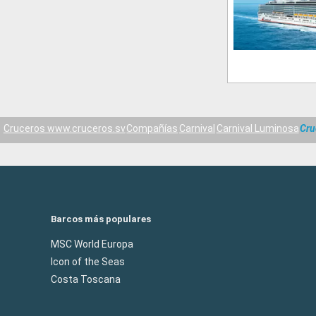
Cruceros www.cruceros.sv
Compañías
Carnival
Carnival Luminosa
Cru
Barcos más populares
MSC World Europa
Icon of the Seas
Costa Toscana