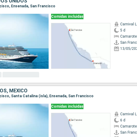
DOS UNIDOS
ncisco, Ensenada, San Francisco
Comidas incluidas
Carnival 
5 d
Camarote
San Franc
13/05/20
OS, MÉXICO
ncisco, Santa Catalina (isla), Ensenada, San Francisco
Comidas incluidas
Carnival 
6 d
Camarote
San Franc