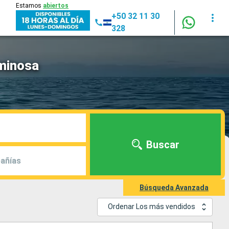
Estamos
abiertos
+50 32 11 30
328
uminosa
Buscar
añías
Búsqueda Avanzada
Ordenar Los más vendidos