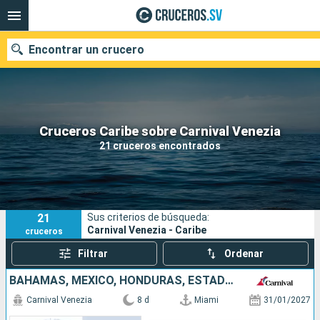
Encontrar un crucero
Nuestros destinos
Cruceros Caribe sobre Carnival Venezia
21 cruceros encontrados
Fecha de salida
Puertos
Compañías
21
Sus criterios de búsqueda:
Buscar
Carnival Venezia - Caribe
cruceros
Filtrar
Ordenar
BAHAMAS, MÉXICO, HONDURAS, ESTADOS UNIDOS
Carnival Venezia
8 d
Miami
31/01/2027