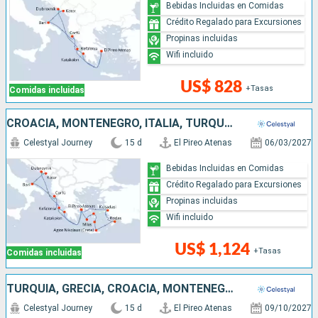
Bebidas Incluidas en Comidas
Crédito Regalado para Excursiones
Propinas incluidas
Wifi incluido
US$ 828
+Tasas
Comidas incluidas
CROACIA, MONTENEGRO, ITALIA, TURQUÍA, GRECIA
Celestyal Journey
15 d
El Pireo Atenas
06/03/2027
Bebidas Incluidas en Comidas
Crédito Regalado para Excursiones
Propinas incluidas
Wifi incluido
US$ 1,124
+Tasas
Comidas incluidas
TURQUÍA, GRECIA, CROACIA, MONTENEGRO, ITALIA
Celestyal Journey
15 d
El Pireo Atenas
09/10/2027