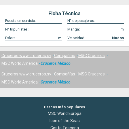
Ficha Técnica
Puesta en servicio:
N° de pasajeros:
N° tripunlates:
Manga:
m
Eslora:
m
Velocidad:
Nudos
Cruceros www.cruceros.sv
Compañías
MSC Cruceros
MSC World America
Cruceros México
Cruceros www.cruceros.sv
Compañías
MSC Cruceros
MSC World America
Cruceros México
Barcos más populares
MSC World Europa
Icon of the Seas
Costa Toscana