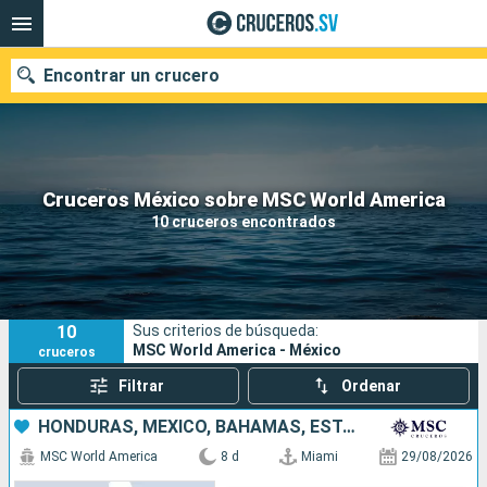
Encontrar un crucero
Nuestros destinos
Cruceros México sobre MSC World America
10 cruceros encontrados
Fecha de salida
Puertos
Compañías
10
Sus criterios de búsqueda:
Buscar
MSC World America - México
cruceros
Filtrar
Ordenar
HONDURAS, MÉXICO, BAHAMAS, ESTADOS UNIDOS
MSC World America
8 d
Miami
29/08/2026