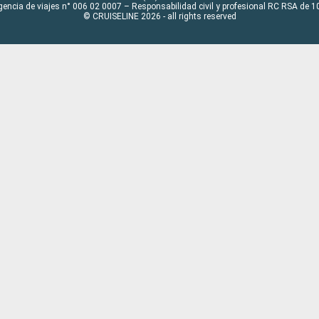
gencia de viajes n° 006 02 0007 – Responsabilidad civil y profesional RC RSA de
© CRUISELINE 2026 - all rights reserved