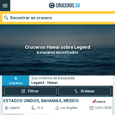
Encontrar un crucero
Nuestros destinos
Cruceros Hawai sobre Legend
6 cruceros encontrados
Fecha de salida
Puertos
Compañías
6
Sus criterios de búsqueda:
Buscar
Legend - Hawai
cruceros
Filtrar
Ordenar
ESTADOS UNIDOS, BAHAMAS, MÉXICO
Legend
15 d
Los Angeles
16/01/2028