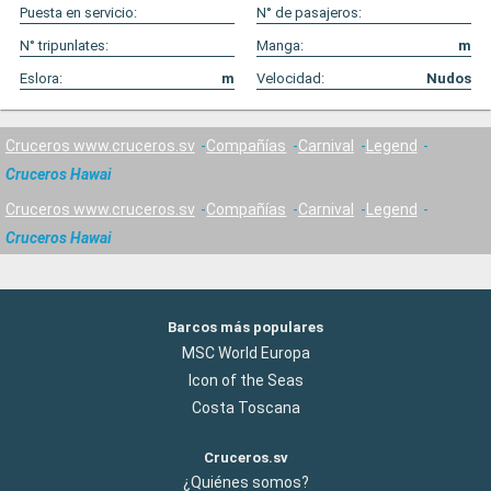
Puesta en servicio:
N° de pasajeros:
N° tripunlates:
Manga:
m
Eslora:
m
Velocidad:
Nudos
Cruceros www.cruceros.sv
Compañías
Carnival
Legend
Cruceros Hawai
Cruceros www.cruceros.sv
Compañías
Carnival
Legend
Cruceros Hawai
Barcos más populares
MSC World Europa
Icon of the Seas
Costa Toscana
Cruceros.sv
¿Quiénes somos?