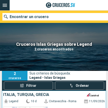
Encontrar un crucero
Nuestros destinos
Cruceros Islas Griegas sobre Legend
2 cruceros encontrados
Fecha de salida
Puertos
Compañías
2
Sus criterios de búsqueda:
Buscar
Legend - Islas Griegas
cruceros
Filtrar
Ordenar
ITALIA, TURQUÍA, GRECIA
Legend
10 d
Civitavecchia - Roma
11/09/2026