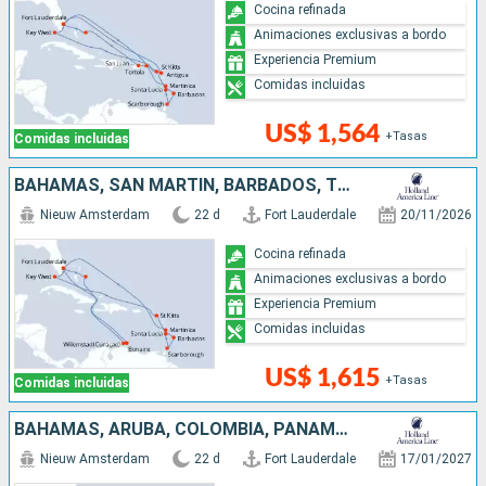
Cocina refinada
Animaciones exclusivas a bordo
Experiencia Premium
Comidas incluidas
US$ 1,564
+Tasas
Comidas incluidas
BAHAMAS, SAN MARTÍN, BARBADOS, TRINIDAD Y TOBAGO, SANTA LUCIA, ANTIGUA Y BARBUDA, ESTADOS UNIDOS
Nieuw Amsterdam
22 d
Fort Lauderdale
20/11/2026
Cocina refinada
Animaciones exclusivas a bordo
Experiencia Premium
Comidas incluidas
US$ 1,615
+Tasas
Comidas incluidas
BAHAMAS, ARUBA, COLOMBIA, PANAMÁ, COSTA RICA, ISLAS CAIMÁN, ANTIGUA Y BARBUDA, PUERTO RICO, ESTADOS UNIDOS
Nieuw Amsterdam
22 d
Fort Lauderdale
17/01/2027