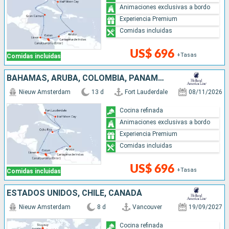
Animaciones exclusivas a bordo
Experiencia Premium
Comidas incluidas
US$ 696
+Tasas
Comidas incluidas
BAHAMAS, ARUBA, COLOMBIA, PANAMÁ, COSTA RICA, JAMAICA, ESTADOS UNIDOS
Nieuw Amsterdam
13 d
Fort Lauderdale
08/11/2026
Cocina refinada
Animaciones exclusivas a bordo
Experiencia Premium
Comidas incluidas
US$ 696
+Tasas
Comidas incluidas
ESTADOS UNIDOS, CHILE, CANADÁ
Nieuw Amsterdam
8 d
Vancouver
19/09/2027
Cocina refinada