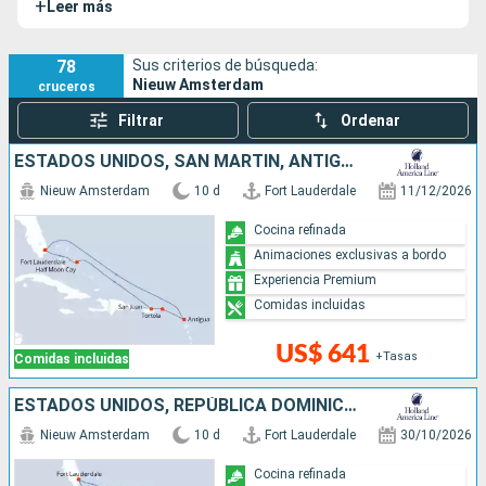
+
Leer más
Fort Lauderdale
,
y realiza una travesía por las turquesas
aguas de las
Bahamas
y de
Méjico
.
78
Sus criterios de búsqueda:
Nieuw Amsterdam
cruceros
Filtrar
Ordenar
ESTADOS UNIDOS, SAN MARTÍN, ANTIGUA Y BARBUDA, PUERTO RICO, BAHAMAS
Nieuw Amsterdam
10 d
Fort Lauderdale
11/12/2026
Cocina refinada
Animaciones exclusivas a bordo
Experiencia Premium
Comidas incluidas
US$ 641
+Tasas
Comidas incluidas
ESTADOS UNIDOS, REPÚBLICA DOMINICANA, ARUBA, BAHAMAS
Nieuw Amsterdam
10 d
Fort Lauderdale
30/10/2026
Cocina refinada