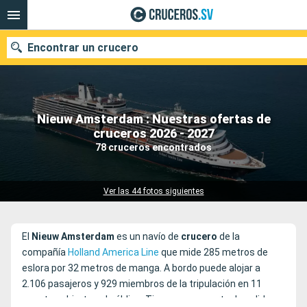
Encontrar un crucero
Nieuw Amsterdam : Nuestras ofertas de
Nuestros destinos
cruceros 2026 - 2027
78 cruceros encontrados
Fecha de salida
Puertos
Compañías
Ver las 44 fotos siguientes
Buscar
El
Nieuw Amsterdam
es un navío de
crucero
de la
compañía
Holland America Line
que mide 285 metros de
eslora por 32 metros de manga. A bordo puede alojar a
2.106 pasajeros y 929 miembros de la tripulación en 11
puentes abiertos al público. Tiene como puerto de salida