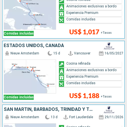
Animaciones exclusivas a bordo
Experiencia Premium
Comidas incluidas
US$ 1,017
+Tasas
Comidas incluidas
ESTADOS UNIDOS, CANADÁ
Nieuw Amsterdam
15 d
Vancouver
16/05/2027
Cocina refinada
Animaciones exclusivas a bordo
Experiencia Premium
Comidas incluidas
US$ 1,188
+Tasas
Comidas incluidas
SAN MARTÍN, BARBADOS, TRINIDAD Y TOBAGO, SANTA LUCIA, ANTIGUA Y BARBUDA, ESTADOS UNIDOS
Nieuw Amsterdam
13 d
Fort Lauderdale
29/11/2026