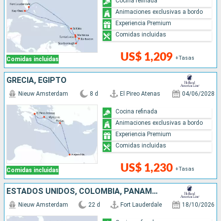
Cocina refinada
Animaciones exclusivas a bordo
Experiencia Premium
Comidas incluidas
US$ 1,209
+Tasas
Comidas incluidas
GRECIA, EGIPTO
Nieuw Amsterdam
8 d
El Pireo Atenas
04/06/2028
Cocina refinada
Animaciones exclusivas a bordo
Experiencia Premium
Comidas incluidas
US$ 1,230
+Tasas
Comidas incluidas
ESTADOS UNIDOS, COLOMBIA, PANAMÁ, COSTA RICA, ISLAS CAIMÁN, REPÚBLICA DOMINICANA, ARUBA, BAHAMAS
Nieuw Amsterdam
22 d
Fort Lauderdale
18/10/2026