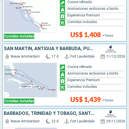
Cocina refinada
Animaciones exclusivas a bordo
Experiencia Premium
Comidas incluidas
US$ 1,408
+Tasas
Comidas incluidas
SAN MARTÍN, ANTIGUA Y BARBUDA, PUERTO RICO, BAHAMAS, REPÚBLICA DOMINICANA, ESTADOS UNIDOS
Nieuw Amsterdam
17 d
Fort Lauderdale
11/12/2026
Cocina refinada
Animaciones exclusivas a bordo
Experiencia Premium
Comidas incluidas
US$ 1,439
+Tasas
Comidas incluidas
BARBADOS, TRINIDAD Y TOBAGO, SANTA LUCIA, ANTIGUA Y BARBUDA, SAN MARTÍN, PUERTO RICO, BAHAMAS, ESTADOS UNIDOS
Nieuw Amsterdam
22 d
Fort Lauderdale
29/11/2026