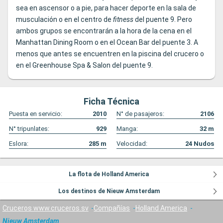
sea en ascensor o a pie, para hacer deporte en la sala de
musculación o en el centro de
fitness
del puente 9. Pero
ambos grupos se encontrarán a la hora de la cena en el
Manhattan Dining Room o en el Ocean Bar del puente 3. A
menos que antes se encuentren en la piscina del crucero o
en el Greenhouse Spa & Salon del puente 9.
Ficha Técnica
Puesta en servicio:
2010
N° de pasajeros:
2106
N° tripunlates:
929
Manga:
32
m
Eslora:
285
m
Velocidad:
24
Nudos
La flota de Holland America
Los destinos de Nieuw Amsterdam
Cruceros www.cruceros.sv
Compañías
Holland America
Nieuw Amsterdam