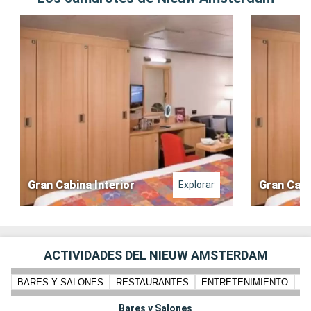
Gran Cabina Interior
Gran Cabi
Explorar
ACTIVIDADES DEL NIEUW AMSTERDAM
BARES Y SALONES
RESTAURANTES
ENTRETENIMIENTO
N
Bares y Salones