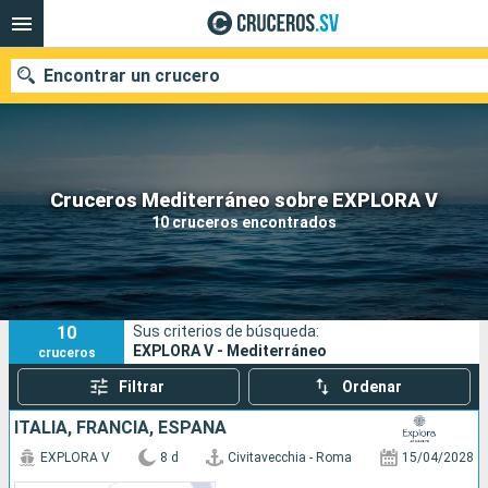
Encontrar un crucero
Nuestros destinos
Cruceros Mediterráneo sobre EXPLORA V
10 cruceros encontrados
Fecha de salida
Puertos
Compañías
10
Sus criterios de búsqueda:
Buscar
EXPLORA V - Mediterráneo
cruceros
Filtrar
Ordenar
ITALIA, FRANCIA, ESPAÑA
EXPLORA V
8 d
Civitavecchia - Roma
15/04/2028