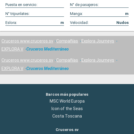
Puesta en servicio:
N° de pasajeros:
N° tripunlates:
Manga:
m
Eslora:
m
Velocidad:
Nudos
Cruceros www.cruceros.sv
Compañías
Explora Journeys
EXPLORA V
Cruceros Mediterráneo
Cruceros www.cruceros.sv
Compañías
Explora Journeys
EXPLORA V
Cruceros Mediterráneo
Barcos más populares
MSC World Europa
Icon of the Seas
Costa Toscana
Cruceros.sv