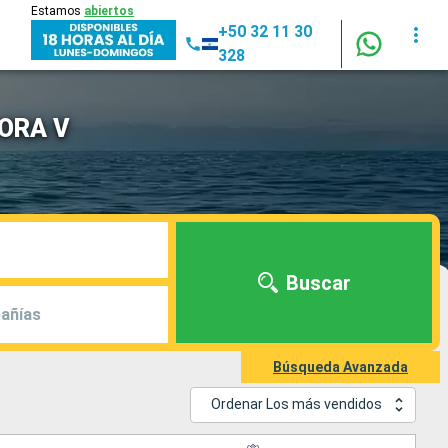
Estamos
abiertos
+50 32 11 30
328
LORA V
Buscar
añías
Búsqueda Avanzada
Ordenar Los más vendidos