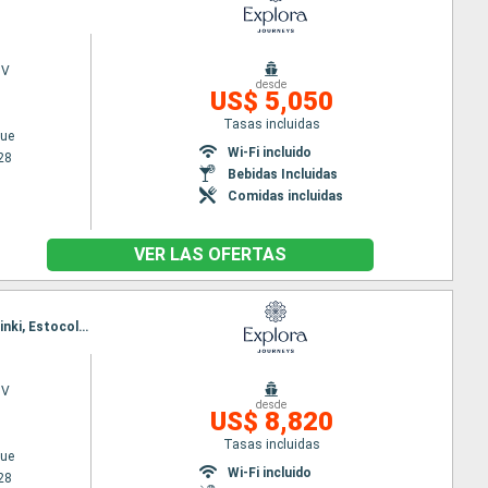
 V
desde
US$ 5,050
Tasas incluidas
ue
Wi-Fi incluido
28
Bebidas Incluidas
Comidas incluidas
VER LAS OFERTAS
Itinerario : Copenhague, Skagen, Oslo, Mandal, Hamburgo, Copenhague, Arhus, Ronne, Tallin, Helsinki, Estocolmo
 V
desde
US$ 8,820
Tasas incluidas
ue
Wi-Fi incluido
28