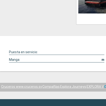
Puesta en servicio:
Manga:
m
Cruceros www.cruceros.sv
Compañías
Explora Journeys
EXPLORA V
C