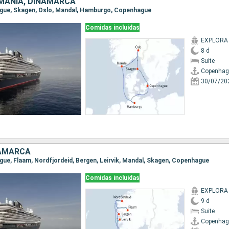
MANIA, DINAMARCA
hague, Skagen, Oslo, Mandal, Hamburgo, Copenhague
Comidas incluidas
EXPLORA
8 d
Suite
Copenhag
30/07/20
NAMARCA
ague, Flaam, Nordfjordeid, Bergen, Leirvik, Mandal, Skagen, Copenhague
Comidas incluidas
EXPLORA
9 d
Suite
Copenhag