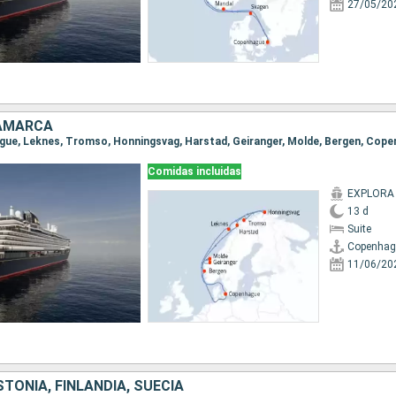
27/05/20
NAMARCA
ague, Leknes, Tromso, Honningsvag, Harstad, Geiranger, Molde, Bergen, Cop
Comidas incluidas
EXPLORA
13 d
Suite
Copenhag
11/06/20
TONIA, FINLANDIA, SUECIA