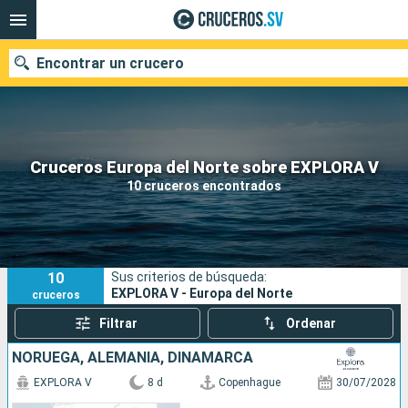
Encontrar un crucero
Nuestros destinos
Cruceros Europa del Norte sobre EXPLORA V
10 cruceros encontrados
Fecha de salida
Puertos
Compañías
10
Sus criterios de búsqueda:
Buscar
EXPLORA V - Europa del Norte
cruceros
Filtrar
Ordenar
NORUEGA, ALEMANIA, DINAMARCA
EXPLORA V
8 d
Copenhague
30/07/2028