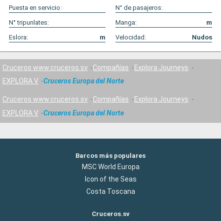
Puesta en servicio:
N° de pasajeros:
N° tripunlates:
Manga:
m
Eslora:
m
Velocidad:
Nudos
Cruceros www.cruceros.sv
Compañías
Explora Journeys
EXPLORA V
Cruceros Europa del Norte
Cruceros www.cruceros.sv
Compañías
Explora Journeys
EXPLORA V
Cruceros Europa del Norte
Barcos más populares
MSC World Europa
Icon of the Seas
Costa Toscana
Cruceros.sv