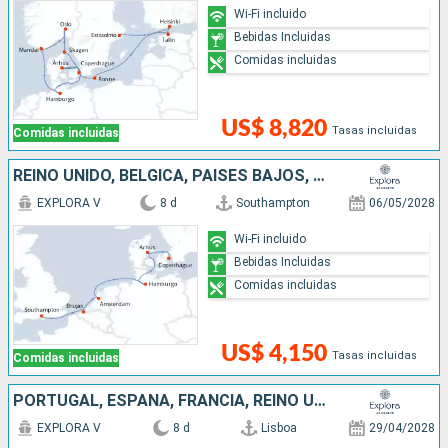
Wi-Fi incluido
Bebidas Incluidas
Comidas incluidas
US$ 8,820
Tasas incluidas
Comidas incluidas
REINO UNIDO, BÉLGICA, PAISES BAJOS, ALEMANIA, DINAMARCA
EXPLORA V
8 d
Southampton
06/05/2028
Wi-Fi incluido
Bebidas Incluidas
Comidas incluidas
US$ 4,150
Tasas incluidas
Comidas incluidas
PORTUGAL, ESPAÑA, FRANCIA, REINO UNIDO
EXPLORA V
8 d
Lisboa
29/04/2028