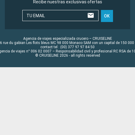
Recibe nuestras exclusivas ofertas
TU EMAIL
OK
Agencia de viajes especializada crucero – CRUISELINE
6 rue du gabian Les flots bleus MC 98 000 Monaco SAM con un capital de 150 000
contact tel : (00) 377 97 97 84 50
gencia de viajes n° 006 02 0007 – Responsabilidad civil y profesional RC RSA de
© CRUISELINE 2026 - all rights reserved