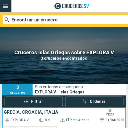
Encontrar un crucero
Nuestros destinos
Cruceros Islas Griegas sobre EXPLORA V
3 cruceros encontrados
Fecha de salida
Puertos
Compañías
3
Sus criterios de búsqueda:
Buscar
EXPLORA V - Islas Griegas
cruceros
Filtrar
Ordenar
GRECIA, CROACIA, ITALIA
EXPLORA V
8 d
El Pireo Atenas
01/04/2028