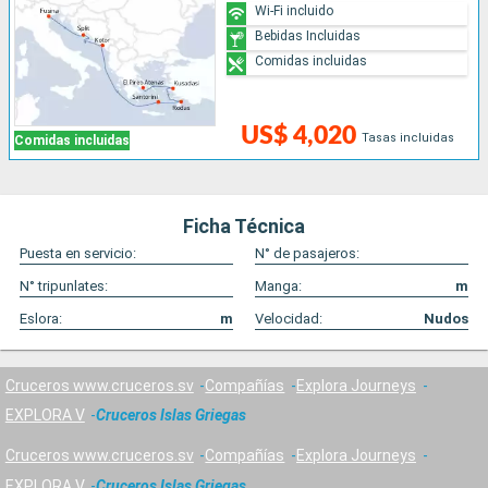
Wi-Fi incluido
Bebidas Incluidas
Comidas incluidas
US$ 4,020
Tasas incluidas
Comidas incluidas
Ficha Técnica
Puesta en servicio:
N° de pasajeros:
N° tripunlates:
Manga:
m
Eslora:
m
Velocidad:
Nudos
Cruceros www.cruceros.sv
Compañías
Explora Journeys
EXPLORA V
Cruceros Islas Griegas
Cruceros www.cruceros.sv
Compañías
Explora Journeys
EXPLORA V
Cruceros Islas Griegas