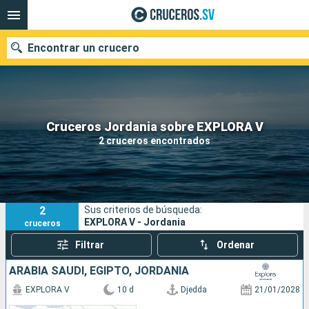
Encontrar un crucero
Nuestros destinos
Cruceros Jordania sobre EXPLORA V
2 cruceros encontrados
Fecha de salida
Puertos
Compañías
2
Sus criterios de búsqueda:
Buscar
EXPLORA V - Jordania
cruceros
Filtrar
Ordenar
ARABIA SAUDÍ, EGIPTO, JORDANIA
EXPLORA V
10 d
Djedda
21/01/2028