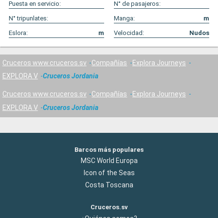
Puesta en servicio:
N° de pasajeros:
N° tripunlates:
Manga:
m
Eslora:
m
Velocidad:
Nudos
Cruceros www.cruceros.sv
Compañías
Explora Journeys
EXPLORA V
Cruceros Jordania
Cruceros www.cruceros.sv
Compañías
Explora Journeys
EXPLORA V
Cruceros Jordania
Barcos más populares
MSC World Europa
Icon of the Seas
Costa Toscana
Cruceros.sv