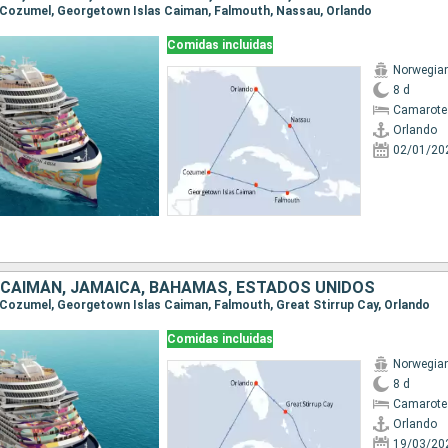
o, Cozumel, Georgetown Islas Caiman, Falmouth, Nassau, Orlando
Comidas incluidas
Norwegia
8 d
Camarote
Orlando
02/01/20
S CAIMÁN, JAMAICA, BAHAMAS, ESTADOS UNIDOS
o, Cozumel, Georgetown Islas Caiman, Falmouth, Great Stirrup Cay, Orlando
Comidas incluidas
Norwegia
8 d
Camarote
Orlando
19/03/20