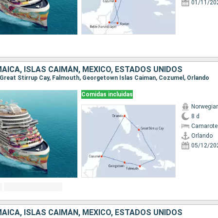
01/11/20
AICA, ISLAS CAIMÁN, MÉXICO, ESTADOS UNIDOS
o, Great Stirrup Cay, Falmouth, Georgetown Islas Caiman, Cozumel, Orlando
Comidas incluidas
Norwegia
8 d
Camarote
Orlando
05/12/20
AICA, ISLAS CAIMÁN, MÉXICO, ESTADOS UNIDOS