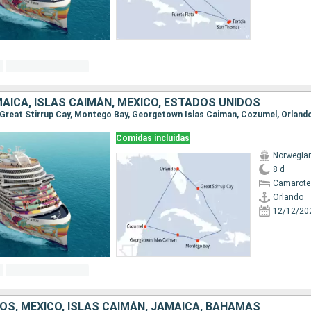
AICA, ISLAS CAIMÁN, MÉXICO, ESTADOS UNIDOS
o, Great Stirrup Cay, Montego Bay, Georgetown Islas Caiman, Cozumel, Orland
Comidas incluidas
Norwegia
8 d
Camarote
Orlando
12/12/20
OS, MÉXICO, ISLAS CAIMÁN, JAMAICA, BAHAMAS