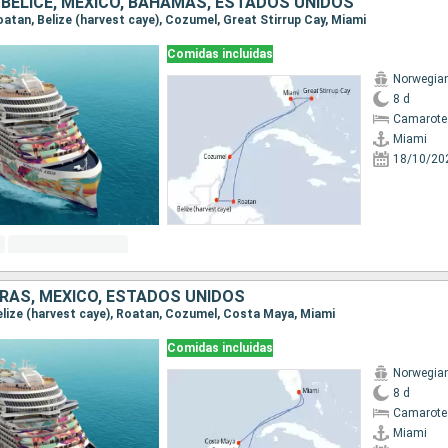
BELICE, MÉXICO, BAHAMAS, ESTADOS UNIDOS
Roatan, Belize (harvest caye), Cozumel, Great Stirrup Cay, Miami
Comidas incluidas
Norwegia
8 d
Camarote
Miami
18/10/20
URAS, MÉXICO, ESTADOS UNIDOS
 Belize (harvest caye), Roatan, Cozumel, Costa Maya, Miami
Comidas incluidas
Norwegia
8 d
Camarote
Miami