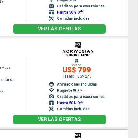
26
Créditos para excursiones
Hasta 50% Off
Comidas incluidas
VER LAS OFERTAS
desde
n Aqua
US$ 799
Tasas: +US$ 270
 estándar
Animaciones Incluidas
Paquete WiFi*
27
Créditos para excursiones
Hasta 50% Off
Comidas incluidas
VER LAS OFERTAS