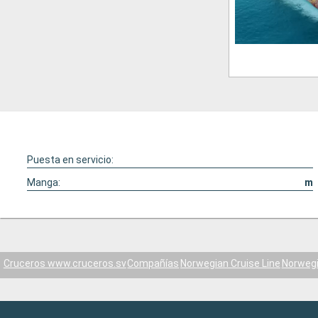
Puesta en servicio:
Manga:
m
Cruceros www.cruceros.sv
Compañías
Norwegian Cruise Line
Norweg