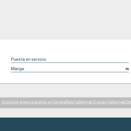
Puesta en servicio:
Manga:
m
Cruceros www.cruceros.sv
Compañías
Celestyal Cruises
Celestyal Di