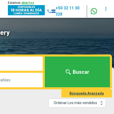
Estamos
abiertos
+50 32 11 30
328
very
Buscar
añías
Búsqueda Avanzada
Ordenar Los más vendidos