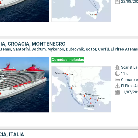
22/08/20
UÍA, CROACIA, MONTENEGRO
o Atenas, Santoríni, Bodrum, Mykonos, Dubrovnik, Kotor, Corfú, El Pireo Atenas
Comidas incluidas
Scarlet La
11 d
Camarote
El Pireo A
11/07/20
IA, ITALIA