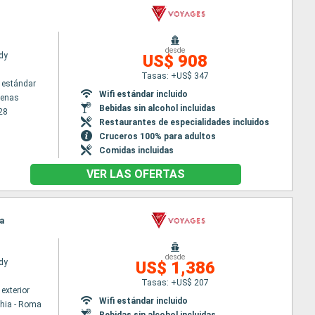
desde
dy
US$ 908
Tasas: +US$ 347
 estándar
Wifi estándar incluido
tenas
Bebidas sin alcohol incluidas
28
Restaurantes de especialidades incluidos
Cruceros 100% para adultos
Comidas incluidas
VER LAS OFERTAS
ma
desde
dy
US$ 1,386
Tasas: +US$ 207
exterior
Wifi estándar incluido
chia - Roma
Bebidas sin alcohol incluidas