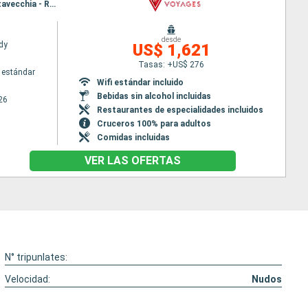
Itinerario : Barcelona, Palma de Mallorca, Ibiza, Cannes, Ajaccio, La Spezia, Salerno, Catania, Civitavecchia - Roma
desde
dy
US$ 1,621
Tasas: +US$ 276
 estándar
Wifi estándar incluido
Bebidas sin alcohol incluidas
26
Restaurantes de especialidades incluidos
Cruceros 100% para adultos
Comidas incluidas
VER LAS OFERTAS
N° tripunlates:
Velocidad:
Nudos