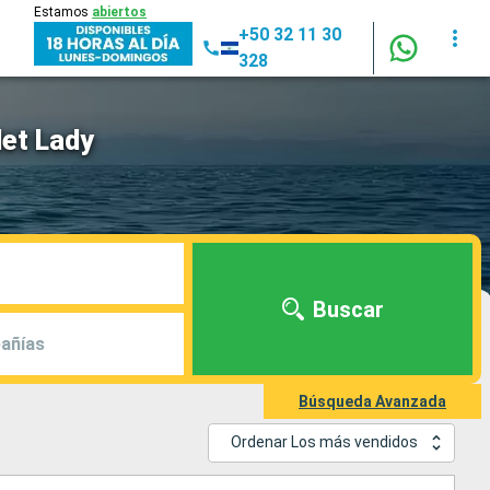
Estamos
abiertos
+50 32 11 30
328
let Lady
Buscar
añías
Búsqueda Avanzada
Ordenar Los más vendidos