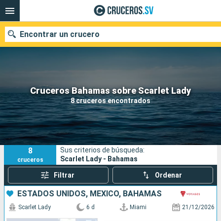
Encontrar un crucero
Nuestros destinos
Cruceros Bahamas sobre Scarlet Lady
8 cruceros encontrados
Fecha de salida
Puertos
Compañías
8
Sus criterios de búsqueda:
Buscar
Scarlet Lady - Bahamas
cruceros
Filtrar
Ordenar
ESTADOS UNIDOS, MÉXICO, BAHAMAS
Scarlet Lady
6 d
Miami
21/12/2026