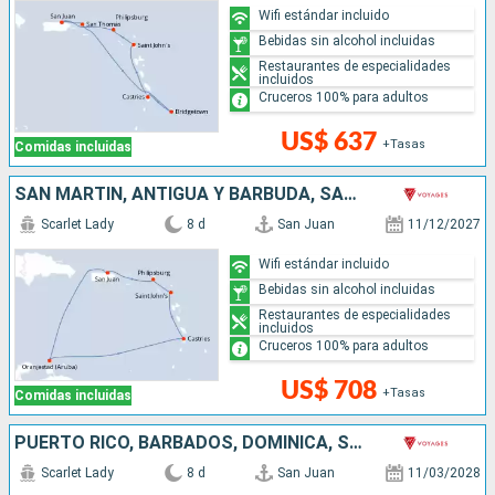
Wifi estándar incluido
Bebidas sin alcohol incluidas
Restaurantes de especialidades
incluidos
Cruceros 100% para adultos
US$ 637
+Tasas
Comidas incluidas
SAN MARTÍN, ANTIGUA Y BARBUDA, SANTA LUCIA, ARUBA, PUERTO RICO
Scarlet Lady
8 d
San Juan
11/12/2027
Wifi estándar incluido
Bebidas sin alcohol incluidas
Restaurantes de especialidades
incluidos
Cruceros 100% para adultos
US$ 708
+Tasas
Comidas incluidas
PUERTO RICO, BARBADOS, DOMINICA, SAN MARTÍN
Scarlet Lady
8 d
San Juan
11/03/2028