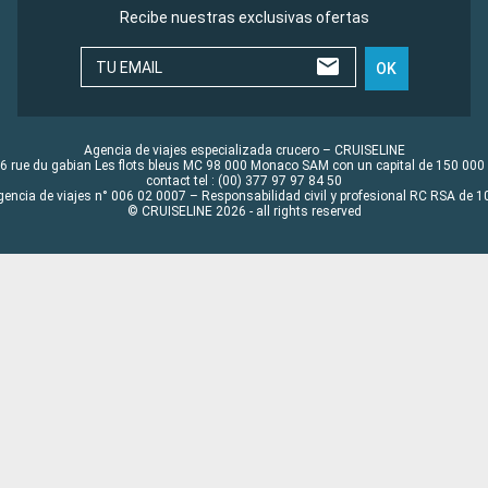
Recibe nuestras exclusivas ofertas
TU EMAIL
OK
Agencia de viajes especializada crucero – CRUISELINE
6 rue du gabian Les flots bleus MC 98 000 Monaco SAM con un capital de 150 000
contact tel : (00) 377 97 97 84 50
gencia de viajes n° 006 02 0007 – Responsabilidad civil y profesional RC RSA de
© CRUISELINE 2026 - all rights reserved