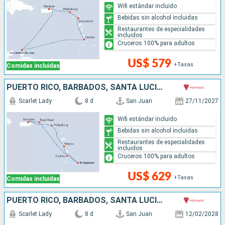
Wifi estándar incluido
Bebidas sin alcohol incluidas
Restaurantes de especialidades
incluidos
Cruceros 100% para adultos
US$ 579
+Tasas
Comidas incluidas
PUERTO RICO, BARBADOS, SANTA LUCIA, DOMINICA, SAN MARTÍN
Scarlet Lady
8 d
San Juan
27/11/2027
Wifi estándar incluido
Bebidas sin alcohol incluidas
Restaurantes de especialidades
incluidos
Cruceros 100% para adultos
US$ 629
+Tasas
Comidas incluidas
PUERTO RICO, BARBADOS, SANTA LUCIA, ANTIGUA Y BARBUDA, SAN MARTÍN
Scarlet Lady
8 d
San Juan
12/02/2028