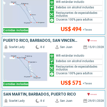
Wifi estándar incluido
Bebidas sin alcohol incluidas
Restaurantes de especialidades
incluidos
Cruceros 100% para adultos
US$ 494
+Tasas
Comidas incluidas
PUERTO RICO, BARBADOS, SAN VINCENT Y LAS GRANADINAS, ANTIGUA Y BARBUDA, SAN MARTÍN
Scarlet Lady
8 d
San Juan
15/01/2028
Wifi estándar incluido
Bebidas sin alcohol incluidas
Restaurantes de especialidades
incluidos
Cruceros 100% para adultos
US$ 571
+Tasas
Comidas incluidas
SAN MARTÍN, BARBADOS, PUERTO RICO
Scarlet Lady
8 d
San Juan
29/01/2028