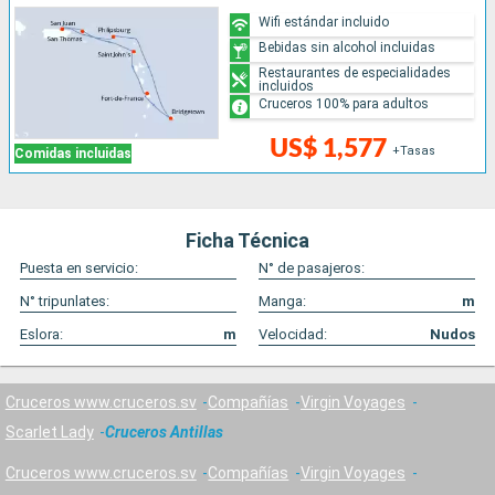
Wifi estándar incluido
Bebidas sin alcohol incluidas
Restaurantes de especialidades
incluidos
Cruceros 100% para adultos
US$ 1,577
+Tasas
Comidas incluidas
Ficha Técnica
Puesta en servicio:
N° de pasajeros:
N° tripunlates:
Manga:
m
Eslora:
m
Velocidad:
Nudos
Cruceros www.cruceros.sv
Compañías
Virgin Voyages
Scarlet Lady
Cruceros Antillas
Cruceros www.cruceros.sv
Compañías
Virgin Voyages