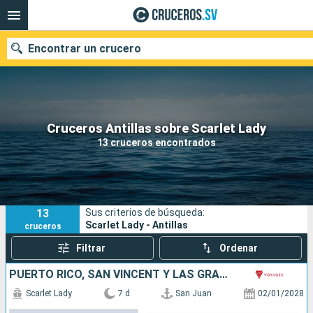
Encontrar un crucero
Nuestros destinos
Cruceros Antillas sobre Scarlet Lady
13 cruceros encontrados
Fecha de salida
Puertos
Compañías
13
Sus criterios de búsqueda:
Buscar
Scarlet Lady - Antillas
cruceros
Filtrar
Ordenar
PUERTO RICO, SAN VINCENT Y LAS GRANADINAS, BARBADOS, DOMINICA, SAN MARTÍN
Scarlet Lady
7 d
San Juan
02/01/2028